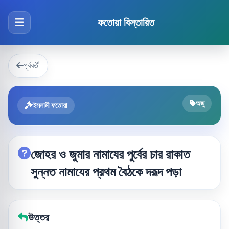
ফতোয়া বিস্তারিত
পূর্ববর্তী
অজু
ইসলামী ফতোয়া
জোহর ও জুমার নামাযের পুর্বের চার রাকাত
সুন্নত নামাযের প্রথম বৈঠকে দরূদ পড়া
উত্তর