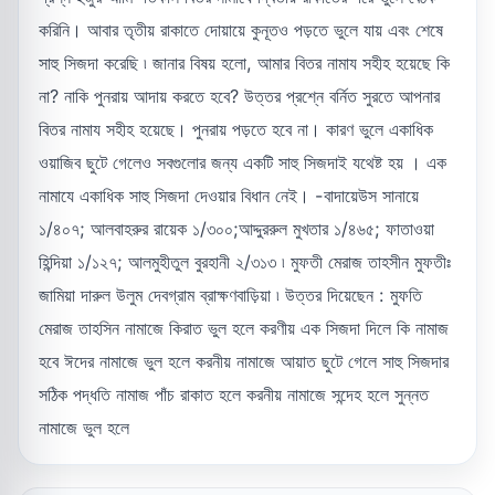
করিনি। আবার তৃতীয় রাকাতে দোয়ায়ে কুনূতও পড়তে ভুলে যায় এবং শেষে
সাহু সিজদা করেছি ৷ জানার বিষয় হলো, আমার বিতর নামায সহীহ হয়েছে কি
না? নাকি পুনরায় আদায় করতে হবে? উত্তর প্রশ্নে বর্নিত সুরতে আপনার
বিতর নামায সহীহ হয়েছে। পুনরায় পড়তে হবে না। কারণ ভুলে একাধিক
ওয়াজিব ছুটে গেলেও সবগুলোর জন্য একটি সাহু সিজদাই যথেষ্ট হয় । এক
নামাযে একাধিক সাহু সিজদা দেওয়ার বিধান নেই। -বাদায়েউস সানায়ে
১/৪০৭; আলবাহরুর রায়েক ১/৩০০;আদ্দুররুল মুখতার ১/৪৬৫; ফাতাওয়া
হিন্দিয়া ১/১২৭; আলমুহীতুল বুরহানী ২/৩১৩ ৷ মুফতী মেরাজ তাহসীন মুফতীঃ
জামিয়া দারুল উলুম দেবগ্রাম ব্রাক্ষণবাড়িয়া ৷ উত্তর দিয়েছেন : মুফতি
মেরাজ তাহসিন নামাজে কিরাত ভুল হলে করণীয় এক সিজদা দিলে কি নামাজ
হবে ঈদের নামাজে ভুল হলে করনীয় নামাজে আয়াত ছুটে গেলে সাহু সিজদার
সঠিক পদ্ধতি নামাজ পাঁচ রাকাত হলে করনীয় নামাজে সন্দেহ হলে সুন্নত
নামাজে ভুল হলে