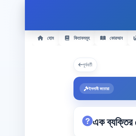
হোম
কিতাবসমূহ
কোরআন
পূর্ববর্তী
ইসলামী ফতোয়া
এক ব্যক্তির