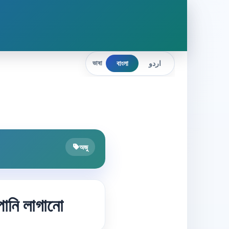
বাংলা
اردو
ভাষা
অজু
ানি লাগানো