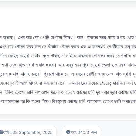
শন হয়েছে। এখন তার চোখে পানি লাগানো নিষেধ। তাই গোসলের সময় গলার উপরে ধোয়া 
। এখন তার গোসল ফরয হলে সে কীভাবে গোসল করবে এবং এ অবস্থায় সে কীভাবে অযু কর
দিন যেহেতু চেহারা ও মাথা ধুতে পারছে না তাই এ অবস্থায় গোসলের জন্য সে গলা ও ঘ
াথা ভেজা হাত দ্বারা মাসাহ করবে। আর অযুর সময় পুরো চেহারা ভেজা হাত দ্বারা মাসা
ধুবে এবং মাথা মাসাহ করবে। প্রকাশ থাকে যে, এ ধরনের রোগীর জন্য ভেজা হাত দ্বারা ব্
ে সেক্ষেত্রে ঐ অংশ মাসাহ না করলেও চলবে। -আলবাহরুর রায়েক ১/১১৬; মারাকিল ফালাহ
 ভিডিও চোখের ছানি অপারেশন খরচ কত ২০২২ চোখের ছানি দূর করার ড্রপ চোখের ছানি
অপারেশনের পর কি খাওয়া নিষেধ বিনামূল্যে চোখের ছানি অপারেশন চোখের ছানি অপারে
তারিখ:
08 September, 2025
সময়:
04:53 PM