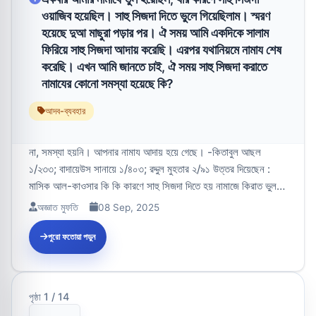
ওয়াজিব হয়েছিল। সাহু সিজদা দিতে ভুলে গিয়েছিলাম। স্মরণ
হয়েছে দুআ মাছুরা পড়ার পর। ঐ সময় আমি একদিকে সালাম
ফিরিয়ে সাহু সিজদা আদায় করেছি। এরপর যথানিয়মে নামায শেষ
করেছি। এখন আমি জানতে চাই, ঐ সময় সাহু সিজদা করাতে
নামাযের কোনো সমস্যা হয়েছে কি?
আদব-ব্যবহার
না, সমস্যা হয়নি। আপনার নামায আদায় হয়ে গেছে। -কিতাবুল আছল
১/২৩৩; বাদায়েউস সানায়ে ১/৪০৩; রদ্দুল মুহতার ২/৯১ উত্তর দিয়েছেন :
মাসিক আল-কাওসার কি কি কারণে সাহু সিজদা দিতে হয় নামাজে কিরাত ভুল
হলে করণ...
অজ্ঞাত মুফতি
08 Sep, 2025
পুরো ফতোয়া পড়ুন
পৃষ্ঠা 1 / 14