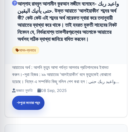
আল্লাহ রাববুল আলামীন কুরআন মজীদে বলেছেন- واعبد ربك
حتى يأتيك اليقين. উক্ত আয়াতে ‘আলইয়াকীন’ শব্দের অর্থ
কী? কেউ কেউ এই শব্দের অর্থ মারেফত দ্বারা করে তদানুযায়ী
আয়াতের ব্যাখ্যা করে থাকে। তাই হযরত মুফতী সাহেবের নিকট
নিবেদন যে, নির্ভরযোগ্য তাফসীরগ্রন্থের আলোকে আয়াতের
অর্থসহ সঠিক ব্যাখ্যা জানিয়ে বাধিত করবেন।
আদব-ব্যবহার
আয়াতের অর্থ : আপনি মৃত্যু আসা পর্যন্ত আপনার প্রতিপালকের ইবাদত
করুন।-সূরা হিজর : ৯৯ আয়াতের ‘আলইয়াকীন’ বলে মৃত্যুকেই বোঝানো
হয়েছে। নিম্নে এ সম্পর্কিত কিছু দলিল পেশ করা হল : واعبد ربك حتى
يأتيك اليق...
অজ্ঞাত মুফতি
08 Sep, 2025
পুরো ফতোয়া পড়ুন