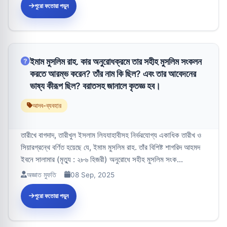
পুরো ফতোয়া পড়ুন
ইমাম মুসলিম রাহ. কার অনুরোধক্রমে তার সহীহ মুসলিম সংকলন
করতে আরম্ভ করেন? তাঁর নাম কি ছিল? এবং তার আবেদনের
ভাষ্য কীরূপ ছিল? বরাতসহ জানালে কৃতজ্ঞ হব।
আদব-ব্যবহার
তারীখে বাগদাদ, তারীখুল ইসলাম লিযযাহাবীসহ নির্ভরযোগ্য একাধিক তারীখ ও
সিয়ারগ্রন্থে বর্ণিত হয়েছে যে, ইমাম মুসলিম রাহ. তাঁর বিশিষ্ট শাগরিদ আহমদ
ইবনে সালামার (মৃত্যু : ২৮৬ হিজরী) অনুরোধে সহীহ মুসলিম সংক...
অজ্ঞাত মুফতি
08 Sep, 2025
পুরো ফতোয়া পড়ুন