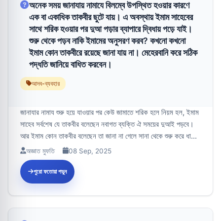
অনেক সময় জানাযায় নামাযে বিলম্বে উপস্থিত হওয়ার কারণে
এক বা একাধিক তাকবীর ছুটে যায়। এ অবস্থায় ইমাম সাহেবের
সাথে শরিক হওয়ার পর দুআ পড়ার ব্যাপারে দ্বিধায় পড়ে যাই।
শুরু থেকে পড়ব নাকি ইমামের অনুসরণ করব? কখনো কখনো
ইমাম কোন তাকবীরে রয়েছে জানা যায় না। মেহেরবানি করে সঠিক
পদ্ধতি জানিয়ে বাধিত করবেন।
আদব-ব্যবহার
জানাযার নামায শুরু হয়ে যাওয়ার পর কেউ জামাতে শরিক হলে নিয়ম হল, ইমাম
সাহেব সর্বশেষ যে তাকবীর বলেছেন নবাগত ব্যক্তি ঐ সময়ের দুআই পড়বে।
আর ইমাম কোন তাকবীর বলেছেন তা জানা না গেলে সানা থেকে শুরু করে ধা...
অজ্ঞাত মুফতি
08 Sep, 2025
পুরো ফতোয়া পড়ুন