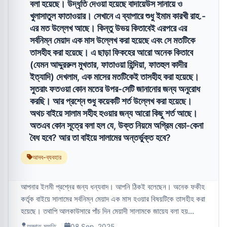
বলা হয়েছে। উদ্ধৃতি দেওয়া হয়েছে বাদায়েউস সানায়ে ও
খুলাসাতুল ফাতাওয়ার। সেখানে এ ব্যাপারে শুধু ইমাম কারখী রাহ.-
এর মত উল্লেখ আছে। কিন্তু উভয় কিতাবেই এরপরে এর
সর্বনিম্ন মেয়াদ এক মাস উল্লেখ করা হয়েছে এবং সে মতটিকে
তাসহীহ করা হয়েছে। এ ছাড়া ফিকহের আরো অনেক কিতাবে
(যেমন আদ্দুররুল মুখতার, ফাতাওয়া হিন্দিয়া, ফাতহুল কাদীর
ইত্যাদি) দেখলাম, এক মাসের মতটিকেই তাসহীহ করা হয়েছে।
সুতরাং ফতওয়া কোন মতের উপর-সেটি জানানোর জন্য অনুরোধ
করছি। আর প্রশ্নে শুধু কয়েকটি শর্ত উল্লেখ করা হয়েছে।
অথচ বাইয়ে সালাম সহীহ হওয়ার জন্য আরো কিছু শর্ত আছে।
অতএব কোন সূত্রে বলা হল যে, উক্ত নিয়মে অগ্রিম বেচা-কেনা
বৈধ হবে? আর তা বাইয়ে সালামের অন্তর্ভুক্ত হবে?
আদব-ব্যবহার
আপনার ইলমী প্রশ্নের জন্য ধন্যবাদ। আপনি ঠিকই বলেছেন। অনেক ফকীহ
কর্তৃক বাইয়ে সালামের সর্বনিম্ন মেয়াদ এক মাস হওয়ার বিষয়টিকে তাসহীহ করা
হয়েছে। তথাপি আলকাউসারে পাঁচ দিন মেয়াদী সালামকে জায়েয বলা হয়...
অজ্ঞাত মুফতি
08 Sep, 2025