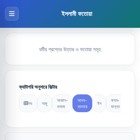
ইসলামী ফতোয়া
ধর্মীয় প্রশ্নের উত্তর ও ফতোয়া সমূহ
ক্যাটাগরি অনুসারে ফিল্টার
আজান-
আদব-
কসম-
সব
অজু
ঈদ
কুরআন
নামাজ
ব্যবহার
মান্নত