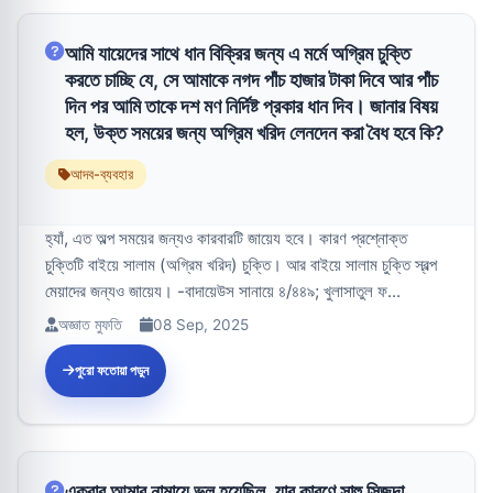
আমি যায়েদের সাথে ধান বিক্রির জন্য এ মর্মে অগ্রিম চুক্তি
করতে চাচ্ছি যে, সে আমাকে নগদ পাঁচ হাজার টাকা দিবে আর পাঁচ
দিন পর আমি তাকে দশ মণ নির্দিষ্ট প্রকার ধান দিব। জানার বিষয়
হল, উক্ত সময়ের জন্য অগ্রিম খরিদ লেনদেন করা বৈধ হবে কি?
আদব-ব্যবহার
হ্যাঁ, এত অল্প সময়ের জন্যও কারবারটি জায়েয হবে। কারণ প্রশ্নোক্ত
চুক্তিটি বাইয়ে সালাম (অগ্রিম খরিদ) চুক্তি। আর বাইয়ে সালাম চুক্তি স্বল্প
মেয়াদের জন্যও জায়েয। -বাদায়েউস সানায়ে ৪/৪৪৯; খুলাসাতুল ফ...
অজ্ঞাত মুফতি
08 Sep, 2025
পুরো ফতোয়া পড়ুন
একবার আমার নামাযে ভুল হয়েছিল, যার কারণে সাহু সিজদা