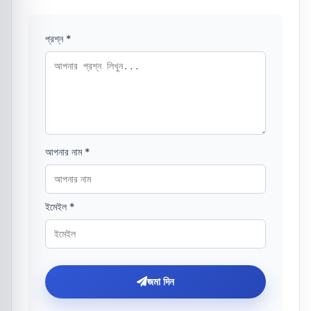
প্রশ্ন *
আপনার নাম *
ইমেইল *
জমা দিন