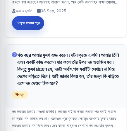
করতে বলা হয়েছে ৷ আল্লাহ তায়ালা বলেন, আর কেউ আল্লাহর সম্মানযোগ্য
বি...
অজ্ঞাত মুফতি
08 Sep, 2025
পুরো ফতোয়া পড়ুন
গত বছর আমার ফুফা হজ্জ করেন ৷ ঘটনাক্রমে একদিন আমার তিনি
এমন একটি কাজ করলেন যার ফলে তাঁর উপর দম ওয়াজিব হয় ৷
কিন্তু ফুফা চাচ্ছেন যে, দমটা অর্থাৎ পশু যবাইটা সেখানে না দিয়ে
দেশের বাড়িতে দিবে। তাই জানার বিষয় হল, তাঁর জন্য কি বাড়িতে
এসে দম দেওয়া ঠিক হবে?
হজ্ব
দম হরমের ভিতরে দেওয়া জরুরি। হরমের বাইরে দমের নিয়তে পশু যবাই করলে
তা দ্বারা দম আদায় হয় না। অতএহ প্রশ্নোক্ত ক্ষেত্রে আপনার ফুফার জন্য
হরমের ভিতরে দম দিতে হবে ৷ তবে কারো মাধ্যমে সেখানে দম দেওয়ার ব্যবস্...