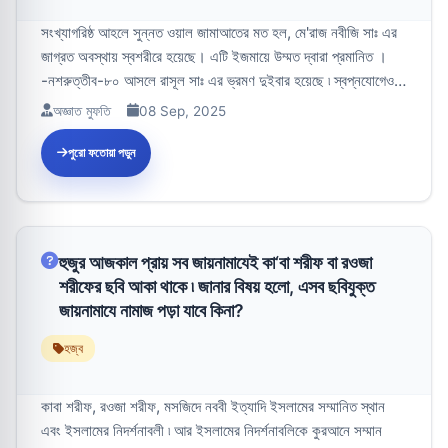
সংখ্যাগরিষ্ঠ আহলে সুন্নত ওয়াল জামাআতের মত হল, মে'রাজ নবীজি সাঃ এর
জাগ্রত অবস্থায় স্বশরীরে হয়েছে। এটি ইজমায়ে উম্মত দ্বারা প্রমানিত ।
-নশরুত্তীব-৮০ আসলে রাসূল সাঃ এর ভ্রমণ দুইবার হয়েছে ৷ স্বপ্নযোগেও
হয়...
অজ্ঞাত মুফতি
08 Sep, 2025
পুরো ফতোয়া পড়ুন
হুজুর আজকাল প্রায় সব জায়নামাযেই কা‘বা শরীফ বা রওজা
শরীফের ছবি আকা থাকে ৷ জানার বিষয় হলো, এসব ছবিযুক্ত
জায়নামাযে নামাজ পড়া যাবে কিনা?
হজ্ব
কাবা শরীফ, রওজা শরীফ, মসজিদে নববী ইত্যাদি ইসলামের সম্মানিত স্থান
এবং ইসলামের নিদর্শনাবলী ৷ আর ইসলামের নিদর্শনাবলিকে কুরআনে সম্মান