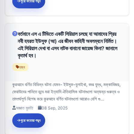
পুরো ফতোয়া পড়ুন
বর্তমানে এস এ টিভিতে একটি সিরিয়াল চলছে যা আমাদের প্রিয়
নবী হযরত ইউসুফ (আ) এর জীবন কাহিনী অবলম্বনে নির্মিত।
এই সিরিয়াল দেখা বা এসব নাটক বানানো জায়েজ কিনা? জানালে
কৃতার্থ হব।
হজ্ব
কুরআনে বর্ণিত ‍বিভিন্ন ঘটনা যেমন- ইউসুফ-যুলাইখা, বদর যুদ্ধ, মক্কাবিজয়,
ফেরাউনের পানিতে ডুবে মরা ইত্যাদি ঐতিহাসিক ঘটনাগুলো অত্যন্ত গুরুত্ব ও
তাৎপর্যপূর্ণ৷ বিশেষ করে কুরআনে বর্ণিত ঘটনাগুলো আরোও বেশি গু...
অজ্ঞাত মুফতি
08 Sep, 2025
পুরো ফতোয়া পড়ুন