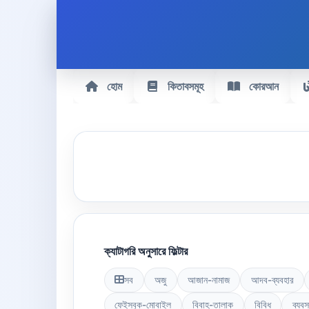
হোম
কিতাবসমূহ
কোরআন
ক্যাটাগরি অনুসারে ফিল্টার
সব
অজু
আজান-নামাজ
আদব-ব্যবহার
ফেইসবুক-মোবাইল
বিবাহ-তালাক
বিবিধ
ব্যবস