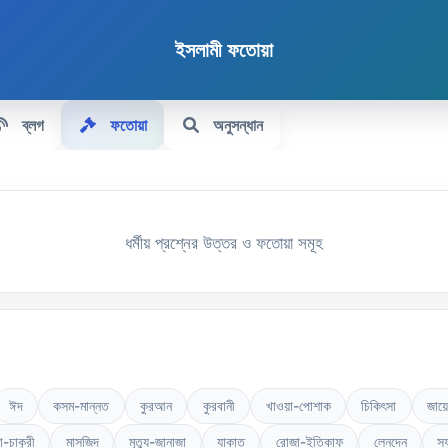
ইসলামী ফতোয়া
ব্লগ
ফতোয়া
অনুসন্ধান
ধর্মীয় প্রশ্নের উত্তর ও ফতোয়া সমূহ
ঈদ
কসম-মান্নত
কুরআন
কুরবানী
খাওয়া-পোশাক
চিকিৎসা
জায়
া-চাকুরী
মাসজিদ
মৃত্যু-জানাজা
যাকাত
রোজা-ইতিকাফ
লেনদেন
স