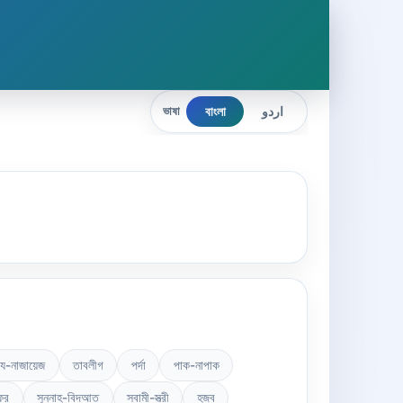
বাংলা
اردو
ভাষা
েয-নাজায়েজ
তাবলীগ
পর্দা
পাক-নাপাক
ফর
সু্ন্নাহ-বিদআত
স্বামী-স্ত্রী
হজ্ব