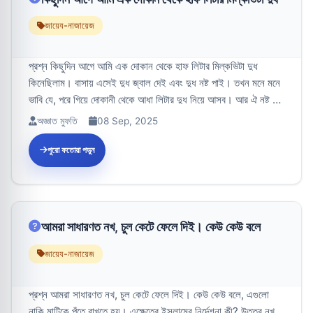
জায়েয-নাজায়েজ
প্রশ্ন কিছুদিন আগে আমি এক দোকান থেকে হাফ লিটার মিল্কভিটা দুধ
কিনেছিলাম। বাসায় এসেই দুধ জ্বাল দেই এবং দুধ নষ্ট পাই। তখন মনে মনে
ভাবি যে, পরে গিয়ে দোকানী থেকে আধা লিটার দুধ নিয়ে আসব। আর ঐ নষ্ট দুধ
জ...
অজ্ঞাত মুফতি
08 Sep, 2025
পুরো ফতোয়া পড়ুন
আমরা সাধারণত নখ, চুল কেটে ফেলে দিই। কেউ কেউ বলে
জায়েয-নাজায়েজ
প্রশ্ন আমরা সাধারণত নখ, চুল কেটে ফেলে দিই। কেউ কেউ বলে, এগুলো
নাকি মাটিকে পুঁতে রাখতে হয়। এক্ষেত্রে ইসলামের নির্দেশনা কী? উত্তর নখ,