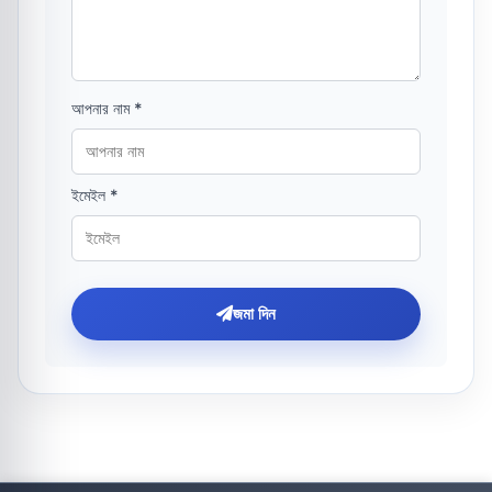
আপনার নাম *
ইমেইল *
জমা দিন