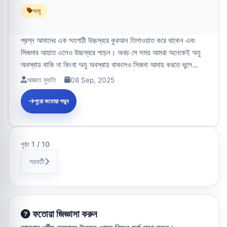
অজু
প্রশ্ন আমাদের এক সহপাঠী উচ্চস্বরে কুরআন তিলাওয়াত করে থাকেন এবং
সিজদার আয়াত এলেও উচ্চস্বরে পড়েন। অথচ সে সময় আমরা অনেকেই অযু
অবস্থায় থাকি না কিংবা অযু অবস্থায় থাকলেও সিজদা আদায় করতে ভুলে
যাই। তা...
অজ্ঞাত মুফতি
08 Sep, 2025
পুরো ফতোয়া পড়ুন
পৃষ্ঠা 1 / 10
পরবর্তী
ফতোয়া জিজ্ঞাসা করুন