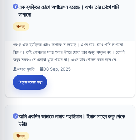
এক ব্যক্তির চোখে অপারেশন হয়েছে। এখন তার চোখে পানি
লাগানো
অজু
প্রশ্ন এক ব্যক্তির চোখে অপারেশন হয়েছে। এখন তার চোখে পানি লাগানো
নিষেধ। তাই গোসলের সময় গলার উপরে ধোয়া তার জন্য সম্ভব নয়। তেমনি
অযুর সময়ও সে চেহারা ধুতে পারবে না। এখন তার গোসল ফরয হলে সে
কীভাবে গো...
অজ্ঞাত মুফতি
08 Sep, 2025
পুরো ফতোয়া পড়ুন
আমি একদিন জামাতে নামায পড়ছিলাম। ইমাম সাহেব রুকু থেকে
উঠার
অজু