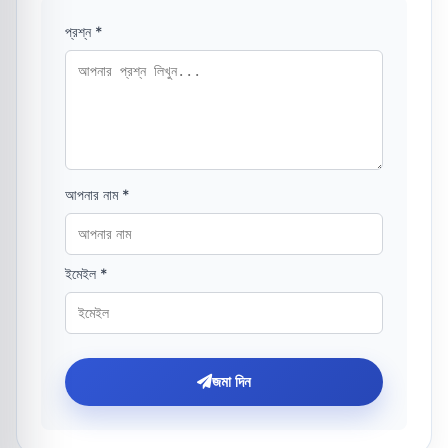
প্রশ্ন *
আপনার নাম *
ইমেইল *
জমা দিন