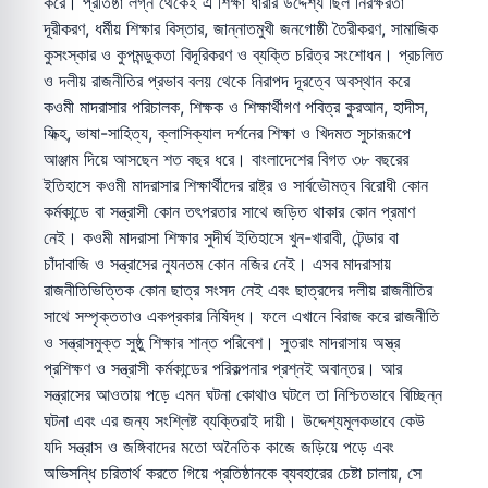
করে। প্রতিষ্ঠা লগ্ন থেকেই এ শিক্ষা ধারার উদ্দেশ্য ছিল নিরক্ষরতা
দূরীকরণ, ধর্মীয় শিক্ষার বিস্তার, জান্নাতমুখী জনগোষ্ঠী তৈরীকরণ, সামাজিক
কুসংস্কার ও কুপমন্ডুকতা বিদূরিকরণ ও ব্যক্তি চরিত্র সংশোধন। প্রচলিত
ও দলীয় রাজনীতির প্রভাব বলয় থেকে নিরাপদ দূরত্বে অবস্থান করে
কওমী মাদরাসার পরিচালক, শিক্ষক ও শিক্ষার্থীগণ পবিত্র কুরআন, হাদীস,
ফিক্হ, ভাষা-সাহিত্য, ক্লাসিক্যাল দর্শনের শিক্ষা ও খিদমত সুচারূরূপে
আঞ্জাম দিয়ে আসছেন শত বছর ধরে। বাংলাদেশের বিগত ৩৮ বছরের
ইতিহাসে কওমী মাদরাসার শিক্ষার্থীদের রাষ্ট্র ও সার্বভৌমত্ব বিরোধী কোন
কর্মকান্ডে বা সন্ত্রাসী কোন তৎপরতার সাথে জড়িত থাকার কোন প্রমাণ
নেই। কওমী মাদরাসা শিক্ষার সুদীর্ঘ ইতিহাসে খুন-খারাবী, টেন্ডার বা
চাঁদাবাজি ও সন্ত্রাসের ন্যুনতম কোন নজির নেই। এসব মাদরাসায়
রাজনীতিভিত্তিক কোন ছাত্র সংসদ নেই এবং ছাত্রদের দলীয় রাজনীতির
সাথে সম্পৃক্ততাও একপ্রকার নিষিদ্ধ। ফলে এখানে বিরাজ করে রাজনীতি
ও সন্ত্রাসমুক্ত সুষ্ঠু শিক্ষার শান্ত পরিবেশ। সুতরাং মাদরাসায় অস্ত্র
প্রশিক্ষণ ও সন্ত্রাসী কর্মকান্ডের পরিকল্পনার প্রশ্নই অবান্তর। আর
সন্ত্রাসের আওতায় পড়ে এমন ঘটনা কোথাও ঘটলে তা নিশ্চিতভাবে বিচ্ছিন্ন
ঘটনা এবং এর জন্য সংশ্লিষ্ট ব্যক্তিরাই দায়ী। উদ্দেশ্যমূলকভাবে কেউ
যদি সন্ত্রাস ও জঙ্গিবাদের মতো অনৈতিক কাজে জড়িয়ে পড়ে এবং
অভিসন্ধি চরিতার্থ করতে গিয়ে প্রতিষ্ঠানকে ব্যবহারের চেষ্টা চালায়, সে