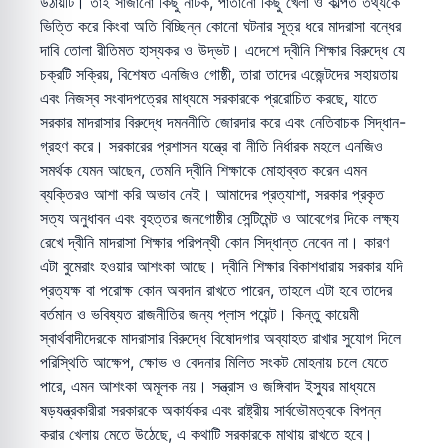
উঠায়টি। তাই সাজানো কিছু নাটক, পাতানো কিছু খেলা ও কল্পিত তথ্যকে
ভিত্তি করে কিংবা অতি বিচ্ছিন্ন কোনো ঘটনার সূত্র ধরে মাদরাসা বন্ধের
দাবি তোলা রীতিমত হাস্যকর ও উদ্ভট। এদেশে দ্বীনি শিক্ষার বিরুদ্ধে যে
চক্রটি সক্রিয়, বিশেষত এনজিও গোষ্ঠী, তারা তাদের এজেন্টদের সহায়তায়
এবং নিজস্ব সংবাদপত্রের মাধ্যমে সরকারকে প্ররোচিত করছে, যাতে
সরকার মাদরাসার বিরুদ্ধে দমননীতি জোরদার করে এবং নেতিবাচক সিদ্ধান-
গ্রহণ করে। সরকারের প্রশাসন যন্ত্রে বা নীতি নির্ধারক মহলে এনজিও
সমর্থক যেমন আছেন, তেমনি দ্বীনি শিক্ষাকে মোহাব্বত করেন এমন
ব্যক্তিরও আশা করি অভাব নেই। আমাদের প্রত্যাশা, সরকার প্রকৃত
সত্য অনুধাবন এবং বৃহত্তর জনগোষ্ঠীর সেন্টিমেন্ট ও আবেগের দিকে লক্ষ্য
রেখে দ্বীনি মাদরাসা শিক্ষার পরিপন্থী কোন সিদ্ধান্ত নেবেন না। কারণ
এটা বুমেরাং হওয়ার আশংকা আছে। দ্বীনি শিক্ষার বিকাশধারায় সরকার যদি
প্রত্যক্ষ বা পরোক্ষ কোন অবদান রাখতে পারেন, তাহলে এটা হবে তাদের
বর্তমান ও ভবিষ্যত রাজনীতির জন্য প্লাস পয়েন্ট। কিন্তু কায়েমী
স্বার্থবাদীদেরকে মাদরাসার বিরুদ্ধে বিষোদগার অব্যাহত রাখার সুযোগ দিলে
পরিস্থিতি আক্ষেপ, ক্ষোভ ও বেদনার মিলিত সংকট মোহনায় চলে যেতে
পারে, এমন আশংকা অমূলক নয়। সন্ত্রাস ও জঙ্গিবাদ ইস্যুর মাধ্যমে
ষড়যন্ত্রকারীরা সরকারকে অকার্যকর এবং রাষ্ট্রীয় সার্বভৌমত্বকে বিপন্ন
করার খেলায় মেতে উঠেছে, এ কথাটি সরকারকে মাথায় রাখতে হবে।