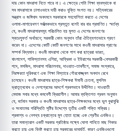
দায় কোন মাদরাসা নিতে পারে না। এ ক্ষেত্রে গোটা শিক্ষা ব্যবস্থাকে বা
সব মাদরাসাকে ঢালাওভাবে দায়ী করাও যুক্তি সংগত নয়। সত্যিকারের
সন্ত্রাস ও জঙ্গিবাদ অবদমনে সরকারকে সহযোগিতা করতে এ দেশের
ওলামা-মাশায়েখগণ সর্বাত্মকভাবে প্রস্তুত বলেই বার বার প্রমাণিত। স্মর্তব্য
যে, কওমী মাদরাসারসমূহ পরিচালিত হয় মূলত এ দেশের জনগণের
স্বতঃস্ফুর্ত অর্থায়নে; সরকারী কোন অনুদান তাঁরা ঐতিহ্যগতভাবে গ্রহণ
করেন না। এদেশের কোটি কোটি জনগণের সাথে কওমী মাদরাসার প্রাণের
সম্পর্ক বিদ্যমান। কওমী মাদরাসা থেকে পাশ করা ছাত্ররা ভারত,
বাংলাদেশ, পাকিস্তানসহ এশিয়া, আফ্রিকা ও ইউরাপের সরকারী-বেসরকারী
পদে, মসজিদ, মাদরাসা পরিচালনায়, দাওয়াত-তাবলীগে, সমাজ সংস্কারে,
নিরক্ষরতা দূরিকরণে এবং শিক্ষা বিস্তারে গৌরবোজ্জ্বল অবদান রেখে
চলেছেন। কওমী মাদরাসার ছাত্র-শিক্ষকরা ঈমানী চেতনা, মুসলিম
ভ্রাতৃত্ববোধ ও দেশপ্রেমের আদর্শে প্রবলভাবে উদ্দীপিত। দাওয়াতী
মেযাজ সবার মধ্যে কমবেশী ক্রিয়াশীল। আমার ব্যক্তিগত প্রবল অনুমান
যে, বর্তমান সরকার ও কওমী মাদরাসার ছাত্র-শিক্ষকদের মধ্যে ভুল বুঝাবুঝি
ও সংঘাতময় পরিস্থিতি সৃষ্টির উদ্দেশ্যে তৃতীয় একটি শক্তি সক্রিয়।
প্রকাশ্য ও নেপথ্য চক্রান্তের মূল হোতা হচ্ছে এক শ্রেণীর এনজিও।
তারা সমান্তরাল একটি সরকার প্রতিষ্ঠার লক্ষ্যে ঘোলা পানিতে মাছ শিকার
করতে চায় এবং বিনষ্ট করতে চায় সরকারের ভাবমূর্তি, কারণ এনজিওগুলো