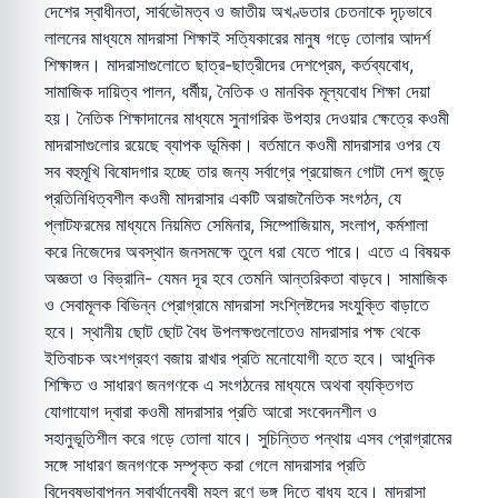
দেশের স্বাধীনতা, সার্বভৌমত্ব ও জাতীয় অখণ্ডতার চেতনাকে দৃঢ়ভাবে
লালনের মাধ্যমে মাদরাসা শিক্ষাই সত্যিকারের মানুষ গড়ে তোলার আদর্শ
শিক্ষাঙ্গন। মাদরাসাগুলোতে ছাত্র-ছাত্রীদের দেশপ্রেম, কর্তব্যবোধ,
সামাজিক দায়িত্ব পালন, ধর্মীয়, নৈতিক ও মানবিক মূল্যবোধ শিক্ষা দেয়া
হয়। নৈতিক শিক্ষাদানের মাধ্যমে সুনাগরিক উপহার দেওয়ার ক্ষেত্রে কওমী
মাদরাসাগুলোর রয়েছে ব্যাপক ভূমিকা। বর্তমানে কওমী মাদরাসার ওপর যে
সব বহুমূখি বিষোদগার হচ্ছে তার জন্য সর্বাগ্রে প্রয়োজন গোটা দেশ জুড়ে
প্রতিনিধিত্বশীল কওমী মাদরাসার একটি অরাজনৈতিক সংগঠন, যে
প্লাটফরমের মাধ্যমে নিয়মিত সেমিনার, সিম্পোজিয়াম, সংলাপ, কর্মশালা
করে নিজেদের অবস্থান জনসমক্ষে তুলে ধরা যেতে পারে। এতে এ বিষয়ক
অজ্ঞতা ও বিভ্রানি- যেমন দূর হবে তেমনি আন্তরিকতা বাড়বে। সামাজিক
ও সেবামূলক বিভিন্ন প্রোগ্রামে মাদরাসা সংশ্লিষ্টদের সংযুক্তি বাড়াতে
হবে। স্থানীয় ছোট ছোট বৈধ উপলক্ষগুলোতেও মাদরাসার পক্ষ থেকে
ইতিবাচক অংশগ্রহণ বজায় রাখার প্রতি মনোযোগী হতে হবে। আধুনিক
শিক্ষিত ও সাধারণ জনগণকে এ সংগঠনের মাধ্যমে অথবা ব্যক্তিগত
যোগাযোগ দ্বারা কওমী মাদরাসার প্রতি আরো সংবেদনশীল ও
সহানুভূতিশীল করে গড়ে তোলা যাবে। সুচিন্তিত পন্থায় এসব প্রোগ্রামের
সঙ্গে সাধারণ জনগণকে সম্পৃক্ত করা গেলে মাদরাসার প্রতি
বিদ্বেষভাবাপন্ন স্বার্থান্বেষী মহল রণে ভঙ্গ দিতে বাধ্য হবে। মাদরাসা