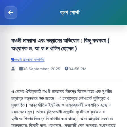
ব্লগ পোস্ট
কওমী মাদরাসা এবং সন্ত্রাসের অভিযোগ : কিছু কথকতা (
অধ্যাপক ড. আ ফ ম খালিদ হোসেন )
কওমী মাদরাসা সম্পর্কিত
08 September, 2025
04:56 PM
এ দেশের ঐতিহ্যবাহী কওমী মাদরাসার বিরুদ্ধে বিষোদগারের এক সুগভীর
চক্রান্ত নতুনভাবে শুরু হয়েছে। এ চক্রান্তের নেটওয়ার্ক সুবিস্তৃত ও
সুসংগঠিত। আন্তর্জাতিক ইহুদিবাদ ও সাম্রাজ্যবাদী অক্ষশক্তি হচ্ছে এ
চক্রান্তের মূল। তাদের বৃত্তিভোগী এজেন্টরা সুকৌশলে কুর’আন ও
হাদীসের শিক্ষার বিরুদ্ধে বিষোদগার করে যাচ্ছে। এসব এজেন্টরা সরকারের
অভ্যন্তরে, বিরোধী দলে, প্রশাসনে, বেসরকারী সেবা সংস্থায়, সংবাদপত্রে