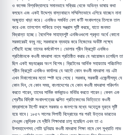
ও কলেজ বিশ্ববিদ্যালয়ে সমানভাবে সক্রিয় থেকে অভিন্ন ভাষায় কথা
বলছেন এবং একই উদ্দেশ্য বাস্তবায়নে সম্মিলিতভাবে এগিয়ে যাচ্ছেন নানা
অজুহাত খাড়া করে। এনজিও সমর্থিত বেশ ক‘টি সংবাদপত্র তিলকে তাল
করে এবং তালগোল পাকিয়ে তথ্য সন্ত্রাস সৃষ্টি করছে, যাতে জনমত
বিভ্রান্ত হচ্ছে। বৈদেশিক সাহায্যপুষ্ট এনজিওগুলো প্রকৃত অর্থে কোনো
সরকারেরই বন্ধু নয়; সরকারকে ব্যবহার করে নিজেদের অভীষ্ট লক্ষ্যে
পৌঁছাই হচ্ছে তাদের কর্মকৌশল। ভোলার গ্রীন ক্রিসেন্ট এনজিও
প্রতিষ্ঠানকে কওমী মাদরাসা নামে প্রতিষ্ঠিত করার যে আয়োজন চলেছিল তা
ছিল একই ষড়যন্ত্রের অংশ বিশেষ। ব্রিটেনের আর্থিক সহায়তায় পরিচালিত
গ্রীন ক্রিসেন্ট এনজিও কার্যালয় যে আদৌ কোন কওমী মাদরাসা নয় এটা
এখন দিবালোকের মতো স্পষ্ট হয়ে গেছে। সরকার, সরকারী এজেন্সীসমূহ যে
কোন দিন, যে কোন সময়, বাংলাদেশের যে কোন কওমী মাদরাসা পরিদর্শন
করতে পারেন, তাদের সার্বিক কর্মকান্ডও মনিটর করতে পারেন। কেবল এক
শ্রেণীর বিদ্বিষ্ট সংবাদপত্রের কল্পিত প্রতিবেদনের ভিত্তিতে কওমী
মাদ্রাসাকে টার্গেট করলে সরকার ও জনগণের মধ্যে অহেতুক দূরত্ব সৃষ্টি
হয়ে যাবে। ১৮৫৭ সালের সিপাহী বিদ্রোহের পর পরই উত্তর ভারতের
দেওবন্দ কেন্দ্রিক যে দ্বীনি শিক্ষাধারা চালু হয়েছিল এখন তা এ
উপমহাদেশসহ গোটা দুনিয়ায় কওমী মাদরাসা শিক্ষা নামে বেশ সুখ্যাতি লাভ