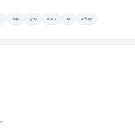
স
নামাজ
রোজা
জাকাত
হজ
আখিরাত
ুন