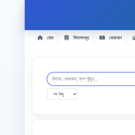
হোম
কিতাবসমূহ
কোরআন