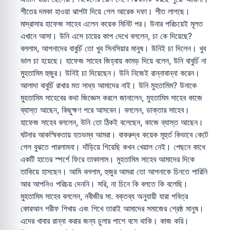
শীতের দমকা হাওয়া ঝাপটা দিয়ে গেল আরেক দফা। শীত লাগছে।
মাদ্রাসার হাফেজ সাহেব এলেন কয়েক মিনিট পর। উনার পরিচয়েই মূলত
এখানে আসা। উনি এসে চায়ের কাপ দেখে বললেন, চা কে দিয়েছে?
বললাম, আপনাদের বাবুর্চি তো খুব সিনসিয়ার মানুষ। উনিই চা দিলেন। খুব
ভাল চা হয়েছে। হাফেজ সাহেব জিহ্বায় কামড় দিয়ে বলেন, উনি বাবুর্চি না
মুহতামিম হুজুর। উনিই চা দিয়েছেন। উনি নিজেই রান্নাবান্না করেন।
আলাদা বাবুর্চি রাখার মত সাধ্য আমাদের নাই। উনি মুহতামিম? উনাকে
মুহতামিম সাহেবের কথা জিজ্ঞেস করলে জানালেন, মুহতামিম সাহেব কাজে
ব্যাস্ত আছেন, কিছুক্ষণ পরে আসবেন। বললেন, ডাক্তার সাহেব।
হাফেজ সাহেব বললেন, উনি তো ঠিকই বলেছেন, কাজে ব্যাস্ত আছেন।
ঘটনার আকস্মিকতায় হতভম্ব আমরা। বাকরুদ্ধ কয়েক মূহুর্ত কিভাবে কেটে
গেল বুঝতে পারলামনা। দাঁড়িয়ে গিয়েছি কখন খেয়াল নেই। পেছনে কাধে
একটি হাতের স্পর্শে ফিরে তাকালাম। মুহতামিম সাহেব আমাদের দিকে
তাকিয়ে হাসছেন। আমি বললাম, হুজুর আমরা তো আপনাকে চিনতে পারিনি
আর আপনিও পরিচয় দেননি। সরি, না চিনে কি বলতে কি বলেছি।
মুহতামিম সাহেব বললেন, নবীজীর সা. বক্তব্য অনুযায়ী যারা পবিত্র
কোরআন শরীফ শিখায় এবং শিখে তারাই আমাদের সমাজের শ্রেষ্ঠ মানুষ।
এদের খাবার রান্না করার জন্য চুলার পাশে বসে থাকি। কাজ করি।