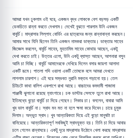
আমরা যখন ঢুকলাম ওই ঘরে, একজন বৃদ্ধ লোককে বেশ বড়সড় একটি
ডেকচিতে রান্না করতে দেখলাম। দেখেই বুঝতে পারলাম উনি একজন
বাবুর্চি। মাদ্রাসার লিল্লাহ বোর্ডিং এর ছাত্রদের জন্য রান্নাবান্না করছেন।
আমার সাথে যিনি ছিলেন তিনি একজন নামকরা ডাক্তার। ডাক্তার সাহেব
জিজ্ঞেস করলেন, বাবুর্চি সাহেব, মুহতামিম সাহেব কোথায় আছেন, একটু
দেখা করতে চাই। উত্তর এলো, উনি একটু ব্যাস্ত আছেন, আপনারা বসুন
আমি চা দিচ্ছি। বাবুর্চি আমাদেরকে দেখিয়ে দিলেন বসার জায়গা আলাদা
একটি রূমে। পাতলা গদি ওয়ালা একটি তোষকে বসে আমরা দেখতে
লাগলাম চারপাশ। এই ঘরে সম্ভবত নুরানি মক্তব পড়ানো হয়। তেল
চিটচটে কাথা বালিশ একপাশে রাখা আছে। বাচ্চাদের কমদামী পাজামা
পাঞ্জাবী ঝুলানো রয়েছে হ্যাংগারে। চক ডাস্টার সেলফে তুলে রাখা আছে।
ইতিমধ্যে বুড়ো বাবুর্চি চা দিয়ে গেছেন। লিকার চা। বললেন, বাবারা আমি
খুব ভাল বাবুর্চি না। স্বাদ মন মত না হলে ক্ষমা করে দিবেন। চায়ে চুমুক
দিলাম। অদ্ভুত স্বাদ। খুব আন্তরিকতা দিয়ে এই বুড়ো মানুষটা চা
বানিয়েছে। আন্তরিকতাপূর্ণ সবকিছুই স্বাদযুক্ত হয়। তিনি চা দিয়ে আবার
চলে গেলেন রান্নাঘরে। একটু দূরে মাদ্রাসার উঠোনে খেলা করছে মাদ্রাসার
এতীম বাচ্চা ছেলেরা। বিকেলের রোদ লেগে ঝিকমিক করছে পুরো আঙিনা।