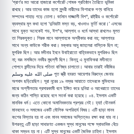
‘প্রাণ’র মত আরো হাজারো কর্পোরেট শোষক প্রতিষ্ঠান তৈরিতে ভূমিকা
রাখছে। আর তাদের কাজ হলো সুন্দরী নারীদের ফিগারকে পণ্য বানিয়ে
সম্পদের পাহাড় গড়ে তোলা। বর্তমান দাজ্জালী বিশ^, রাষ্ট্রীয় ও কর্পোরেট
ব্যবস্থার মূল কথা হলো ‘দুনিয়াটা মস্ত বড়, খাওদাও ফূর্তি করো।’ এসবের
সাথে যুক্ত অনেকেই গড, ঈশ^র, আল্লাহ ও ধর্মে আস্থা রাখলেও মূলত
তা শিরকযুক্ত। শিরক মানে আল্লাহকে অস্বীকার করা নয়; আল্লাহর
সাথে অন্য কাউকে শরীক করা। মক্কার আবু জাহলেরা নাস্তিক ছিল না;
মুশরিক ছিল। আর মদীনার ইবনে উবাইরাতো বাহ্যিকভাবে মুশরিকও ছিল
না; বরং মসজিদে নববীর মুছল্লী ছিল। কিন্তু এ মুনাফিকরা মদীনাতে
গোপনে বান্দীদের দিয়ে পতিতা বাণিজ্য চালাতো। আবার তারাই নবীজির
صلى الله عليه وسلم পূত স্ত্রী হযরত আয়েশার বিরুদ্ধে জেনার
অপবাদ ছড়িয়েছিল। সূরা নূরের ১৯ নম্বর আয়াতে তাদেরকে মুমিনদের
মাঝে অশ্লীলতার প্রসারকামী বলে ইঙ্গিত করে দুনিয়া ও আখেরাতে তাদের
জন্য কঠিন শাস্তি রয়েছে বলে সতর্ক করা হয়েছে। ০৪. ইসলাম একটি
মানবিক ধর্ম। এতে কোনো অমানিবকতার প্রশ্রয় নেই। হ্যা! যৌনকর্ম
মানবদেহ ও সমাজের একটি মৌলিক অপরিহার্য বিষয়। এটি ছাড়া মানব
বংশের বিস্তার হয় না এবং মানব সমাজের অস্তিত্বও রক্ষা করা যায় না।
উপরন্তু এটি ছাড়া সাধারণত একজন সুস্থ মানুষের পক্ষে স্বাভাবিক বেঁচে
থাকা সম্ভব হয় না। এটি সুস্থ মানুষের একটি জৈবিক চাহিদা। ইসলাম