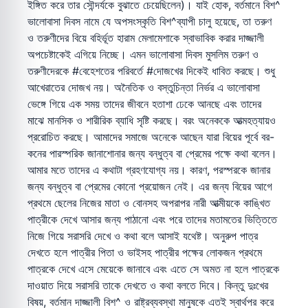
ইঙ্গিত করে তার সৌন্দর্যকে বুঝাতে চেয়েছিলেন)। যাই হোক, বর্তমানে বিশ^
ভালোবাসা দিবস নামে যে অপসংস্কৃতি বিশ^ব্যাপী চালু হয়েছে, তা তরুণ
ও তরুণীদের বিয়ে বহির্ভূত হারাম মেলামেশাকে স্বাভাবিক করার দাজ্জালী
অপচেষ্টাকেই এগিয়ে নিচ্ছে। এমন ভালোবাসা দিবস মুসলিম তরুণ ও
তরুণীদেরকে #বেহেশতের পরিবর্তে #দোজখের দিকেই ধাবিত করছে। শুধু
আখেরাতের দোজখ নয়। অনৈতিক ও বস্তুচিন্তা নির্ভর এ ভালোবাসা
ভেঙ্গে গিয়ে এক সময় তাদের জীবনে হতাশা ঢেকে আনছে এবং তাদের
মাঝে মানসিক ও শারীরিক ব্যাধি সৃষ্টি করছে। বরং অনেককে আত্মহত্যায়ও
প্ররোচিত করছে। আমাদের সমাজে অনেকে আছেন যারা বিয়ের পূর্বে বর-
কনের পারস্পরিক জানাশোনার জন্য বন্ধুত্ব বা প্রেমের পক্ষে কথা বলেন।
আমার মতে তাদের এ কথাটা গ্রহণযোগ্য নয়। কারণ, পরস্পরকে জানার
জন্য বন্ধুত্ব বা প্রেমের কোনো প্রয়োজন নেই। এর জন্য বিয়ের আগে
প্রথমে ছেলের নিজের মাতা ও বোনসহ অপরাপর নারী আত্মীয়কে কাঙ্খিত
পাত্রীকে দেখে আসার জন্য পাঠানো এবং পরে তাদের মতামতের ভিত্তিতে
নিজে গিয়ে সরাসরি দেখে ও কথা বলে আসাই যথেষ্ট। অনুরুপ পাত্র
দেখতে হলে পাত্রীর পিতা ও ভাইসহ পাত্রীর পক্ষের লোকজন প্রথমে
পাত্রকে দেখে এসে মেয়েকে জানাবে এবং এতে সে অমত না হলে পাত্রকে
দাওয়াত দিয়ে সরাসরি তাকে দেখতে ও কথা বলতে দিবে। কিন্তু দুঃখের
বিষয়, বর্তমান দাজ্জালী বিশ^ ও রাষ্ট্রব্যবস্থা মানুষকে এতই স্বার্থপর করে