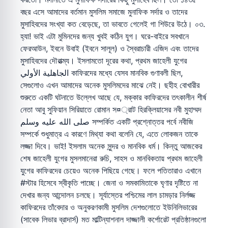
বছর এসে আমাদের বর্তমান মুসলিম সমাজে মুনাফিক সর্দার ও তাদের
মুসাহিবদের সংখ্যা কত বেড়েছে, তা ভাবতে গেলেই গা শিউরে উঠে। ০৩.
হ্যা! ভাই এটা মুমিনদের জন্য খুবই কঠিন যুগ। ঘরে-বাইরে সবখানে
ফেরআউন, ইবনে উবাই (ইবনে সালূল) ও স্বৈরাচারী এজিদ এবং তাদের
মুসাহিবদের দৌরাত্ম্য। ইসলামতো দূরের কথা, প্রথম জাহেলী যুগের
الجاهلية الأولي কাফিরদের মধ্যে যেসব মানবিক গুণাবলী ছিল,
সেগুলোও এখন আমাদের অনেক মুসলিমদের মাঝে নেই। ছহীহ বোখারীর
শুরুতে একটি ঘটনাতে উল্লেখ আছে যে, মক্কার কাফিরদের তৎকালীন শীর্ষ
নেতা আবু সুফিয়ান সিরিয়াতে রোমান স¤্রাট হিরক্লিয়াসের নবী মুহাম্মদ
صلى الله عليه وسلم সম্পর্কিত একটি প্রশ্নোত্তর পর্বে নবীজি
সম্পর্কে শুধুমাত্র এ কারণে মিথ্যা কথা বলেনি যে, এতে লোকজন তাকে
লজ্জা দিবে। ভাই! ইসলাম অনেক সুন্দর ও মানবিক ধর্ম। কিন্তু আজকের
শেষ জাহেলী যুগের মুসলমানেরা রুচি, সাহস ও মানবিকতায় প্রথম জাহেলী
যুগের কাফিরদের চেয়েও অনেক পিছিয়ে গেছে। ফলে পতিতারাও এখানে
#স্টার হিসেবে স্বীকৃতি পাচ্ছে। জেনা ও সমকামিতাকে ঘৃণার দৃষ্টিতে না
দেখার জন্য আন্দোলন চলছে। সূর্যাস্তের পশ্চিমের লাল চামড়ার নির্লজ্জ
কাফিরদের তাঁবেদার ও অনুকরণকামী মুসলিম দেশগুলোতে ইউনিলিভারের
(সাবেক লিভার ব্রাদার্স) মত মাল্টিন্যাশনাল দাজ্জালী কর্পোরেট প্রতিষ্ঠানগুলো