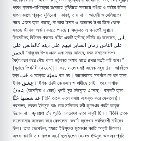
প্রবণ ব্যবসা-বাণিজ্যের দুঃসময়ে পৃথিবীতে সবচেয়ে বঞ্চিত ও কষ্টের জীবন
যাপন করছে প্রকৃত মুমিনেরা। কারণ, তারা না এ আখেরী জাহেলিয়তের
সাথে একাত্ম হতে পারছে, না তারা ঈমান ও আমলের উপর টিকে থেকে
সহজে জীবিকা অর্জন করতে পারছে। সম্ভবত এ কারণেই সুনানে
তিরমযীসহ বিভিন্ন গ্রন্থে বর্ণিত একটি হাদীছে নবীজি ছঃ বলেছেন, يأتى
على الناس زمان الصابر فيهم على دينه كالقابض على
الجمر “মানুষের উপর এমন এক সময় আসবে, যখন ঈমানের উপর
ধৈর্য্যধারণ করে বেঁচে থাকা জ¦লন্ত অঙ্গার হাতে রাখার মতই কষ্ট হবে।”
[সুনানে তিরমিযী (২২৬০)]। ০৫. ভালোবাসা! অনেক মধুর শব্দ। আরবীতে
হুব্ব حُب ও মহব্বত مَحبَّة বলা হয়। ভালোবাসার সমার্থবোধক শব্দ হলো
ইশক عِشق। ইশক শব্দটা কোরআন ও হাদীছে নেই। তবে শাগাফ
شَغَفٌ (আসক্তি ও মোহ) শব্দটি সূরা ইউসুফে এসেছে। বাক্যটি হলো
قد شغفها حُبَّا (তিনি তাকে ভালোবাসায় আসক্ত করে ফেললেন)।
প্রসঙ্গত, হযরত ইউসুফ আঃ তার মালিকের স্ত্রী জুলেখার প্রতি আকৃষ্ট
ছিলেন না। জুলায়খা তাঁর প্রতি একতরফা ভাবে আকৃষ্ট ছিল। “তিনি তাকে
ভালোবাসায় আসক্ত করে ফেললেন” কথাটি জুলেখার প্রতিবেশী নারীদের
ছিল। তারা ভেবেছিল, হযরত ইউসুফও জুলেখার প্রতি আকৃষ্ট ছিলেন।
অথবা কথাটি তারা রুপক অর্থে বলেছিলেন (হযরত ইউসুফ আঃ এর প্রতি