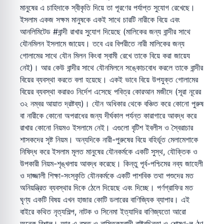
মানুষের এ চাহিদাকে স্বীকৃতি দিয়ে তা পূরণের পর্যাপ্ত সুযোগ রেখেছে।
ইসলাম একজ সক্ষম মানুষকে একই সাথে চারটি নারীকে বিয়ে এবং
আনলিমিটেড #বান্দী রাখার সুযোগ দিয়েছে (মালিকের জন্য বান্দীর সাথে
যৌনমিলন ইসলামে জায়েয। তবে এর বিপরীতে নারী মালিকের জন্য
গোলামের সাথে যৌন মিলন কিংবা স্বামী রেখে তাকে বিয়ে করা জায়েয
নেই)। আর কেউ বান্দীর সাথে যৌনমিলনে সঙ্কোচবোধ করলে তাকে বান্দীর
বিয়ের ব্যবস্থা করতে বলা হয়েছে। একই ভাবে বিয়ে উপযুক্ত গোলামের
বিয়ের ব্যবস্থা করারও নির্দেশ এসেছে পবিত্র কোরআন মজীদে (সূরা নূরের
৩২ নম্বর আয়াত দ্রষ্টব্য)। যৌন অধিকার থেকে বঞ্চিত করে কোনো পুরুষ
বা নারীকে কোনো অপরাধের জন্য দীর্ঘকাল পর্যন্ত কারাগারে আবদ্ধ করে
রাখার কোনো নিয়মও ইসলামে নেই। এগুলো বৃটিশ ইবলীস ও স্বৈরাচার
শাসকদের সৃষ্ট নিয়ম। অন্যদিকে নারী-পুরুষের বিয়ে বহির্ভূত মেলামেশাকে
নিষিদ্ধ করে ইসলাম মূলত মানুষের যৌনকর্মকে একটি সুস্থ, যৌক্তিক ও
উপকারী নিয়ম-শৃঙ্খলায় আবদ্ধ করেছে। কিন্তু পূর্ব-পশ্চিমের নব্য জাহেলী
ও দাজ্জালী শিক্ষা-সংস্কৃতি যৌনকর্মকে একটি পাশবিক তথা পশুদের মত
অনিয়ন্ত্রিত ব্যবস্থার দিকে ঠেলে দিয়েছে এবং দিচ্ছে। পর্ণগ্রাফির মত
ঘৃণ্য একটি বিষয় এখন হাজার কোটি ডলারের বাণিজ্যিক ব্যাপার। এই
বাইরে কথিত নৃত্যশিল্প, নাটক ও সিনেমা ইত্যাদির বাণিজ্যতো আরো
অনেক বিশাল। আর এ বস্তু ও নাস্তিক্যবাদী রাষ্ট্রচিন্তা ও শোষণ-লুণ্ঠণ