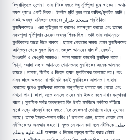
বিভ্রান্তিতে ভূগেন। তারা শিরক বলতে শুধু মূর্তিপূজা বুঝে থাকেন। অথচ
নফস পূজাও একটি শিরক। ইবলীস মূর্তি পূজা করে কাফির/মুশরিক হয়নি।
একই অবস্থা মসিজদে জেরারের مسجد ضرار প্রতিষ্ঠাতা
মুনাফিকদেরও। এরা মূর্তিপূজা না করলেও নফসপূজা করতো এবং তাদের
নফসপূজা মূর্তিপূজার চেয়েও জঘন্য শিরক ছিল। তাই তারা জাহান্নামে
মুশরিকদের আরো নীচে থাকবে। ছাহাবা কেরামের সমাজ যেমন মুনাফিকদের
অস্তিত্ব থেকে মুক্ত ছিল না, তদ্রুপ আমাদের সালাফী, রেজভী,
ইখওয়ানী ও দেওবন্দী সমাজও। সকল সমাজে কমবেশী মুনাফিক থাকে।
মিথ্যা, ওয়াদা ভঙ্গ ও আমানতে খেয়ানতসহ মুনাফিকের অনেক আলামত
রয়েছে। নামাজ, জিকির ও জিহাদ ত্যাগ মুনাফিকের আলামত নয়। বরং
এসব কাজে অলসতা বা গড়িমসি করাই মুনাফিকের আলামত। ছাহাবা
কেরামের যুগেও মুনাফিকরা নামাজে অনুপস্থিত থাকতে ভয় পেতো এবং
এখনো পায়। কারণ, এতে সমাজে তাদের মান-ইজ্জত কমে যাবার সম্ভাবনা
থাকে। মুনাফিক সর্দার আবদুল্লাহ বিন উবাই মসজিদে নববীতে দাঁড়িয়ে
মাঝে-মধ্যে মাতব্বরি করে বলতো, ‘হে লোকজন! তোমাদের মাঝে মুহাম্মদ
আছে। তাকে ইজ্জত-সম্মান করিও।’ ভাবখানা এমন, ছাহাবা কেরাম যেন
নবীজিকে ছঃ অসম্মান করতো। মূলত সে এমন কথা বলে নবীজিকে صلى
الله عليه وسلم অসম্মান ও নিজের বড়ত্ব জাহির করার চেষ্টাই
করতো। মদীনাতে এ মুনাফিক সর্দারের কিছু মুসাহেব ছিল। তো ১৪৩৫