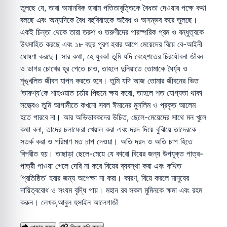
তুলছে যে, তারা অমানবিক হারাম পতিতাবৃত্তিকে বৈধতা দেওয়ার পক্ষে কথা
বলছে এবং অন্যদিকে বৈধ বহুবিবাহকে অবৈধ ও অসম্ভব করে তুলছে।
একই চিন্তা থেকে তারা তরুণ ও তরুণীদের পারস্পরিক প্রম ও বন্ধুত্বকে
উৎসাহিত করছে এবং ১৮ বছর পূরণ হবার আগে মেয়েদের বিয়ে বে-আইনী
ঘোষণা করছে। সার কথা, হে যুবক! তুমি যদি বেহেশতের চিরযৌবনা জীবন
ও ডাগর চোখের হূর পেতে চাও, তাহলে দুনিয়াতে তোমাকে ধৈর্য্য ও
শৃঙ্খলিত জীবন যাপন করতে হবে। তুমি যদি আজ তোমার জীবনের ভিত
‘তারুণ্য’কে শাহওয়াত চর্চার পিছনে ক্ষয় করো, তাহলে শত যোগ্যতা থাকা
সত্ত্বেও তুমি আগামীতে কখনো সবল ঈমানের মুসলিম ও প্রকৃত আলেম
হতে পারবে না। আর অভিভাবকদের উচিত, ছেলে-মেয়েদের সাথে মন খুলে
কথা বলা, তাদের চলাফেরা খেয়াল করা এবং দরদ দিয়ে বুঝিয়ে তাদেরকে
সতর্ক করা ও পরিমাণ মত চাপ দেওয়া। অতি দরদ ও অতি চাপ হিতে
বিপরীত হয়। তাছাড়া ছেলে-মেয়ে যে কারো বিয়ের জন্য উপযুক্ত পাত্র-
পাত্রী পাওয়া গেলে দেরি না করে বিয়ের ব্যবস্থা করা এবং কথিত
‘প্রতিষ্ঠিত’ হবার জন্য অপেক্ষা না করা। কারণ, বিয়ে করলে মানুষের
দায়িত্ববোধ ও সংযম বৃদ্ধি পায়। মহান রব সকল মুমিনকে ক্ষমা এবং রহম
করুন। লেখক,আবুল হুসাইন আলেগাজী