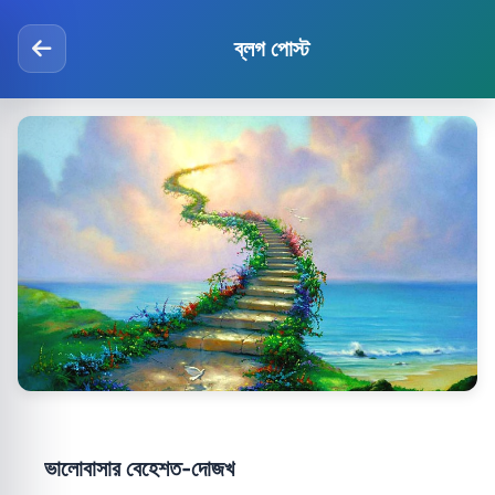
ব্লগ পোস্ট
ভালোবাসার বেহেশত-দোজখ