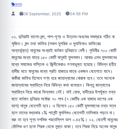
কলাম
08 September, 2025
04:56 PM
০১. দুনিয়াটা ভালো-মন্দ, পাপ-পূণ্য ও উত্তম-অধমের সমম্বয়ে গঠিত বা
সৃজিত। মন্দ তথা কাফির (সকল মুশরিক ও মুনাফিকও কাফিরের
অন্তর্ভূক্ত) মানুষের সংখ্যাই বর্তমান দুনিয়াতে বেশী। পৃথিবীর ৭০০ কোটি
মানুষের মধ্যে মাত্র ১৫০ কোটি মানুষই মুসলমান। আবার এসব মুসলমানের
মধ্যে সমাজের নাস্তিক ও জিন্দীকেরাও গণনাভুক্ত হয়েছে। বিভিন্ন ছহীহ
হাদীছ মতে মানুষের মধ্যে প্রতি হাজারে মাত্র একজন বেহেশতে যাবে।
বাকীরা কাফির হিসেবে গণ্য হয়ে জাহান্নামের খোরাক হবে। তবে অনেকে
জাহান্নামের স্থায়িত্ব নিয়ে বিভিন্ন কথা বলেছেন। কিন্তু জান্নাতের
স্থায়িত্ব নিয়ে কারো ভিন্নমত নেই। যাই হোক, হাদীছের উপর্যুক্ত তথ্য
মতে বর্তমান দুনিয়ার সর্বোচ্চ ৭০ লাখ (৭ কোটির এক হাজার ভাগের এক
ভাগ) মানুষ বেহেশতী হবে। এ হিসেবে ১৫০ কোটি মুসলমানের তথ্য সত্য
হলে তাদের মধ্যকার ১% পার্সেন্ট মুসলিমও বেহেশতী তালিকায় পড়বে না।
বরং তা হবে শূণ্য দশমিক পয়তাল্লিশ ভাগ ০.৪৫%। ০২. বেহেশী মানুষের
মৌলিক গুণ হলো শিরক থেকে মুক্ত থাকা। তবে শিরক নিয়ে অনেক মানুষ