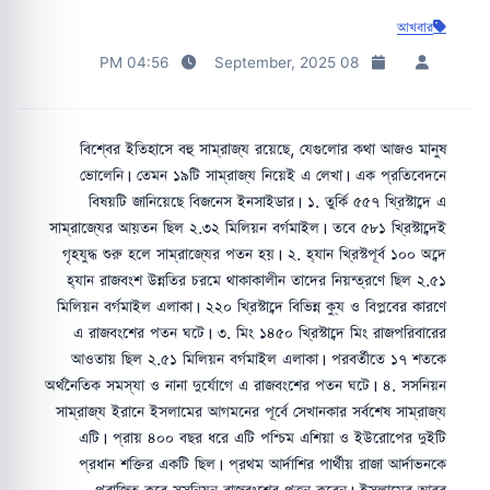
আখবার
04:56 PM
08 September, 2025
বিশ্বের ইতিহাসে বহু সাম্রাজ্য রয়েছে, যেগুলোর কথা আজও মানুষ
ভোলেনি। তেমন ১৯টি সাম্রাজ্য নিয়েই এ লেখা। এক প্রতিবেদনে
বিষয়টি জানিয়েছে বিজনেস ইনসাইডার। ১. তুর্কি ৫৫৭ খ্রিস্টাব্দে এ
সাম্রাজ্যের আয়তন ছিল ২.৩২ মিলিয়ন বর্গমাইল। তবে ৫৮১ খ্রিস্টাব্দেই
গৃহযুদ্ধ শুরু হলে সাম্রাজ্যের পতন হয়। ২. হ্যান খ্রিস্টপূর্ব ১০০ অব্দে
হ্যান রাজবংশ উন্নতির চরমে থাকাকালীন তাদের নিয়ন্ত্রণে ছিল ২.৫১
মিলিয়ন বর্গমাইল এলাকা। ২২০ খ্রিস্টাব্দে বিভিন্ন ক্যু ও বিপ্লবের কারণে
এ রাজবংশের পতন ঘটে। ৩. মিং ১৪৫০ খ্রিস্টাব্দে মিং রাজপরিবারের
আওতায় ছিল ২.৫১ মিলিয়ন বর্গমাইল এলাকা। পরবর্তীতে ১৭ শতকে
অর্থনৈতিক সমস্যা ও নানা দুর্যোগে এ রাজবংশের পতন ঘটে। ৪. সসনিয়ন
সাম্রাজ্য ইরানে ইসলামের আগমনের পূর্বে সেখানকার সর্বশেষ সাম্রাজ্য
এটি। প্রায় ৪০০ বছর ধরে এটি পশ্চিম এশিয়া ও ইউরোপের দুইটি
প্রধান শক্তির একটি ছিল। প্রথম আর্দাশির পার্থীয় রাজা আর্দাভনকে