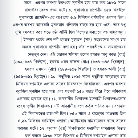
সালে। এরপর অবশ্য উরুগুয়ে স্বাধীন হয়ে যায় আর ১৮৮৯ সালে
রাজপরিবারেরও পতন ঘটে। ৯. খুলাফায়ে রাশেদীন ৬৫৪ খ্রিস্টাব্দে
খুলাফায়ে রাশেদীন-এর আওতায় ৩.৬ মিলিয়ন বর্গমাইল এলাকা ছিল।
এরপর অবশ্য আরেকটি মুসলমান খলিফার রাজ্য বড় হয়ে ওঠে। তবে শুধু
ভূমি ব্যবহার করে গড়ে ওঠা এটিই ছিল বিশ্বের সবচেয়ে বড় সাম্রাজ্য।
| ইসলাম ধর্মের শেষ নবী হযরত মুহাম্মদ (সাঃ) সহচরদের মধ্যে চার
জনকে খুলাফায়ে রাশেদীন বলা হয়। তাঁরা পরবর্তীতে এ সাম্রাজ্যের
নেতৃত্ব দেন। এই চারজন খলিফা হলেন হযরত আবু বকর (রাঃ)
(৬৩২-৬৩৪ খ্রিস্টাব্দ), হযরত ওমর ফারুক (রাঃ) (৬৩৪-৬৪৪ খ্রিস্টাব্দ),
হযরত ওসমান (রাঃ) (৬৪৪-৬৫৬ খ্রিস্টাব্দ) ও হযরত আলী (রাঃ)
(৬৫৬-৬৬১ খ্রিস্টাব্দ)। ১০. পর্তুগিজ ১৮১৫ সালে পর্তুগিজ সাম্রাজ্য চার
মিলিয়ন বর্গমাইল এলাকা তাদের নিয়ন্ত্রণে নিয়েছিলেন। এরপর অবশ্য
ব্রাজিল স্বাধীন হয়ে যায় এবং পরবর্তী ১৫০ বছরে ধীরে ধীরে অধিকাংশ
এলাকাই হারাতে হয়। ১১. আব্বাসীয় খিলাফত ইসলামী খিলাফতগুলোর
মধ্যে তৃতীয় খিলাফত। এটি আব্বাসীয় বংশ কর্তৃক শাসিত হয়। বাগদাদ
এই খিলাফতের রাজধানী ছিল। ৮৫০ সালে এ রাজ্যের আওতায় ছিল
৪.২৯ মিলিয়ন বর্গমাইল এলাকা। অটোম্যান সাম্রাজ্যের কাছে তাদের
পরাজয় ঘটে। ১২. ফ্রান্স (২য়) দ্বিতীয়বার ফরাসীরা সাম্রাজ্য বিস্তার
শুরু করলে ১৯৩৮ সালে বিশ্বের ৫ মিলিয়ন বর্গমাইল এলাকা তার