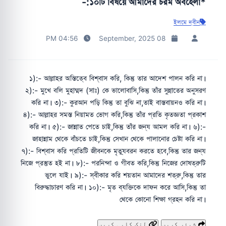
*১০টি বিষয়ে আমাদের চরম অবহেলা:-
ইলমে দ্বীন
04:56 PM
08 September, 2025
১):- আল্লাহর অস্তিত্বে বিশ্বাস করি, কিন্তু তার আদেশ পালন করি না।
২):- মুখে বলি মুহাম্মদ (সাঃ) কে ভালোবাসি,কিন্তু তাঁর সুন্নাতের অনুসরণ
করি না। ৩):- কুরআন পড়ি কিন্তু তা বুঝি না,তাই বাস্তবায়নও করি না।
৪):- আল্লাহর সমস্ত নিয়ামত ভোগ করি,কিন্তু তাঁর প্রতি কৃতজ্ঞতা প্রকাশ
করি না। ৫):- জান্নাত পেতে চাই,কিন্তু তাঁর জন্য আমল করি না। ৬):-
জাহান্নাম থেকে বাঁচতে চাই,কিন্তু সেখান থেকে পালানোর চেষ্টা করি না।
৭):- বিশ্বাস করি প্রতিটি জীবনকে মৃত্যুবরন করতে হবে,কিন্তু তার জন্য
নিজে প্রস্তুত হই না। ৮):- পরনিন্দা ও গীবত করি,কিন্তু নিজের দোষত্রুটি
ভুলে যাই। ৯):- স্বীকার করি শয়তান আমাদের শত্রু,কিন্তু তার
বিরুদ্ধাচারণ করি না। ১০):- মৃত ব্যক্তিকে দাফন করে আসি,কিন্তু তা
থেকে কোনো শিক্ষা গ্রহন করি না।
شیئر کریں
لنک کاپی کریں