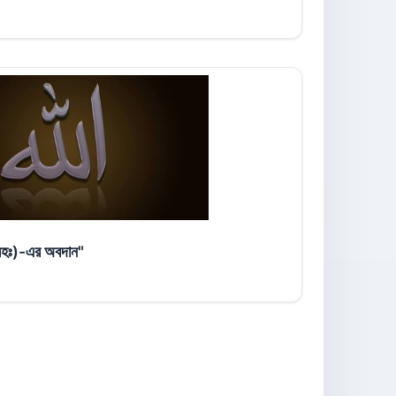
 (রহঃ)-এর অবদান"