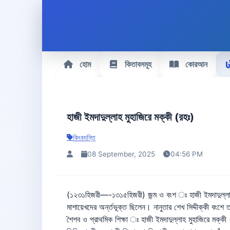
হোম
কিতাবসমূহ
কোরআন
হাজী ইমদাদুল্লাহ মুহাজিরে মক্কী (রহঃ)
কিংবদন্তি
08 September, 2025
04:56 PM
(১২৩১হিজরী—-১৩১৫হিজরী) জন্ম ও বংশ ঃ হাজী ইমদাদুল্লাহ মুহাজিরে মক্কী (রহঃ) ভারতের মুজাফ্ফর নগর জেলার অর্ন্তগত থানাভবন নামক গ্রামে ১২৩১ হিজরীতে জন্ম গ্রহণ করেন। তিনি থানাভবনের ফারুকী মাশায়েখদের অর্ন্তভূক্ত ছিলেন। নানুতার শেখ সিদ্দীক্কী বংশে তাঁর বোনের বিবাহ হয়েছিল। তাছাড়া হযরত মাওলানা মুহাম্মাদ ইয়াকুব সাহেব (রহঃ) ও হযরত মাওলানা মুহাম্মাদ কাসেম নানুতুবী (রহঃ) ও তাঁর আত্মীয় ছিলেন। শৈশব ও প্রাথমিক শিক্ষা ঃ হাজী ইমদাদুল্লাহ মুহাজিরে মক্কী (রহঃ) শৈশবকাল থেকেই প্রখর স্মৃতি শক্তির অধিকারী ছিলেন। ফলে অতি অল্পদিনের মধ্যেই তিনি পবিত্র কোরআন মাজীদ সম্পূর্ণ হিফজ করেন। তারপর তিনি ফারসী ও আরবী শিক্ষার প্রতি গভীর মনোযোগ দেন।তাঁর ছোটবেলার শিক্ষকদের মধ্যে জনাব মুন্সী আব্দুর রজ্জাক সাহেব (রহঃ) ও হযরত মাওলানা মুফতী ইলাহী বখ্শ ঝানঝানবী (রহঃ) এর নাম বিশেষভাবে উল্লেখযোগ্য। এলমের বিশালতা ঃ হযরত হাজী সাহেব (রহঃ) জীবনে বহু পুস্তক রচনা করেন। তাঁর লেখা, সার গর্ভ আলোচনা, বিভিন্ন মাসআলার সঠিক সমাধান প্রভৃতি থেকে একথা সুস্পষ্টরূপে বুঝা যায় যে, তিনি ছিলেন এলমে নববীর প্রকৃত ধারক ও বাহক। হযরত মাওলানা কাসেম নানুতুবী (রহঃ) বলেন, কেউ হাজী সাহেবের প্রকৃত তাকওয়ার কারণে, কেউ বা তার কেরামতির কারণে আকৃষ্ট। হযরত মাওলানা আশরাফ আলী থানবী (রহঃ) বলেন, লোকেরা আমাকে বলে, হাজী সাহেবের কাছে এমন কি আছে যা অন্যন্য আলেমগণের কাছে নেই। যার কারণে তারা তাঁর দরবারে অহরহ গমন করে থাকে। উত্তরে আমি বলি, আমাদের কাছে আছে যাহেরী এলম আর হাজী সাহেবের আছে বতেনী এলম। আধ্যাত্মিক সাধনা ঃ ছোট বেলা থেকেই হযরত হাজী সাহেবের তাসাউফের দিকে প্রবল ঝোঁক ছিল। তিনি সর্ব প্রথম তরীকায়ে নকশবন্দীয়ার পীর হযরত শাহ নাসির উদ্দীন দেহলবী (রহঃ) এর হাতে বায়’আত হন। শাহ নাসির উদ্দীন সাহেবের মৃত্যুর পর তিনি হযরত মিয়াজী নুর মুহাম্মাদ ঝানঝানবী (রহঃ) এর নিকট বায়’আত গ্রহণ করেন। এবং দীর্ঘদিন পর্যন্ত তার সোহবতে থাকেন। পরিশেষে তিনি মিয়াজী সাহেবের নিকট থেকে খেলাফত প্রাপ্ত হন। বিবাহ ঃ হযরত মাওলানা হাজী সাহেব (রহঃ) তিনটি বিবাহ করেন। তাঁর প্রথম বিবির নাম ছিল বিবি খাদিজা, দ্বিতীয় বিবির নাম ছিল খায়রুন নেসা এবং তৃতীয় বিবির নাম ছিল আমাতুল্লাহ। প্রথম স্ত্রী হযরতের জীবদ্দশায় ইন্তেকাল করেন। আর বাকী দুই স্ত্রী হযরতের ইন্তেকালের পরেও জীবিত ছিলেন। জীবিকা অর্জন ঃ হযরত মাওলানা হাজী সাহেব (রহঃ) জমিদার ছিলেন বটে কিন্তু প্রথমবার হজ্জ্ব করার পর তিনি তাঁর সমস্ত সম্পত্তি ছোট ভাইকে দান করে দেন এবং জাগতিক সকল চিন্তা-ভাবনা থেকে সম্পূর্ণ মুক্ত হয়ে যানএকটি ছোট কামরায় মহান প্রভূর ইবাদতে গভীর ভাবে নিমগ্ন হন। তিনি নিজের ও সমস্ত মেহমানের ভার একমাত্র আল্লাহ তায়ালার উপর ছেড়ে দেন। তখন তাঁর মেহমানের ভার তিনি নিজেই বহন করতেন। অবশেষে যখন মেহমানদের আসা খুব বেড়ে গেল, তাঁর বড় ভাইয়ের স্ত্রী পীড়াপীড়ি করে এ অনুমতি প্রার্থনা করলেন যে, অনুগ্রহ করে আপনার ও আপনার সকল মেহমানদের খেদমত করার সুযোগ করে দিন। হযরত হাজী সাহেব তাঁর আবেদন মঞ্জুর করলেন। মোটকথা তিনি আল্লাহ তায়ালার উপর পূর্ণ ভরসা রাখতেন। ফলে আল্লাহ পাক তার সকল প্রয়োজনের ক্ষেত্রে গায়েবী ভাবে সাহায্য করতেন। জিহাদে অংশ গ্রহণ ঃ হযরত শায়খুল গড়াব মাওলানা মাদানী (রহঃ) নকশে হায়াত নামক গ্রন্থে লিখেন, ভারতের বিভিন্ন স্থানে যখন ১৮৫৭ সালের বিপ্লব ছড়িয়ে পড়ল তখন উলামায়ে কেরামের মধ্যে উদ্দীপনার সৃষ্টি হল। পরিস্থিতি বিবেচনা করে তারা ভাবলেন যে, এ বিপ্লবে অংশ গ্রহণ করা তাদের উপর ফরজ। অগ্রনায়ক ছ