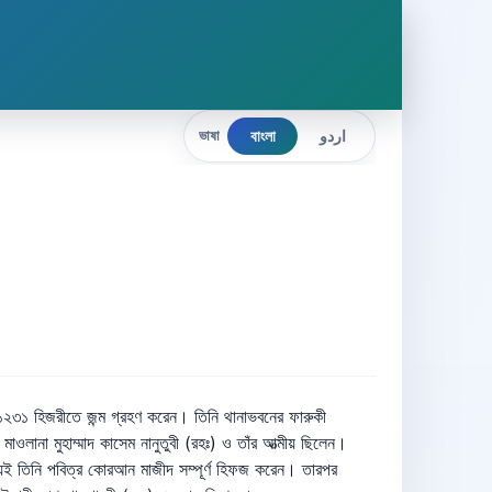
বাংলা
اردو
ভাষা
মাজ আদায় করে এবং ওজু করার সময় হাত মুখ ধোয়। আপনি এখানে আগমনের দশ মিনিট পূর্বেই এগুলি বের করা হয়েছে। আফিসার হেসে বলল, আপনাদের নামাজের স্থান আস্তাবল না মসজিদ? রও সাহেব তৎখনাৎ জবাবে বললেন, মসজিদ তো ফরজ নামাজের জন্য, আর নফল নামাজ এমন নির্জন গোপনীয় স্থানেই পড়া হয় যাতে কেউ টের না পায়। অফিসার জবাব শুনে নিশ্চুপ হয়ে দরজা বন্ধ করে চলে গেলেন। মক্কায় অবস্থান ঃ তিনি হিজরত করে মক্কা শরীফ পৌঁছে রেবাতে ইসমাঈল নামক স্থানে অবস্থান করলেন। তারপর হায়দ্রাবাদেও নবাবের পক্ষ থেকে তাঁর উকিলের নামে একটা ফরমান পৌঁছুল। তাতে লেখা ছিল যে হযরতকে দুটি ঘর দিয়ে দাও। সেমতে জনৈক ব্যক্তি জারাতুশশাব নামক স্থানের একটি বাড়ি খরিদ করে হযরতকে অর্পণ করেন। সে বাড়ি সম্পর্কে হযরত হাজী সাহেব বলেন, এ বাড়িতে শায়খ আকবর থাকতেন। আরবের আবহাওয়া ভারতের আবহাওয়া থেকে ভিন্ন হওয়ায় এবং বাহ্যিকভাবে জীবিকা উপার্জনের কোন উপায় না থাকায় প্রথম প্রথম হযরতের খুবই কষ্ট হচ্ছিল। তাই তিনি বলেন, প্রথম প্রথম আমি যখন মক্কায় এলাম তখন আমার অভাব অনটনের অবস্থা এমন পর্যায়ে পৌছে ছিল যে, নয় দিন পর্যন্ত শুধুমাত্র জমজমের পানি ব্যতীত কিছুই মেলেনি। তিন-চার দিন ক্ষুধার্ত থাকার পর কোন কোন বন্ধুর কাছে কর্জ চাইলে তাদের সামর্থ থাকা সত্ত্বেও কর্জ দিতে অস্বীকার করল। তখন আমি বুঝে নিলাম এবং সংকল্প করলাম যে, এখন থেকে কারো কাছে কিছুই চাইব না। দুর্বলতা এমন চরমে পৌছে ছিল যে, উঠা-বসা কষ্টকর হয়ে গেল। অবশেষে নবম দিনে স্বপ্ন যোগে হযরত খাজা আজমীর (রহঃ) আগমন করে আমাকে বলতে লাগলেন হে ইমদাদুল্লাহ তোমাকে এতদিন ভীষণ কষ্টের স্বীকার হতে হয়েছে, আজ তোমার হাতে লক্ষ টাকা ব্যয় করার ব্যবস্থা করতে চাই। এটা বড়ই শক্ত আমানত বিধায় আমি এ প্রস্তাবে রাজী হলাম না। তিনি বললেন, ঠিক আছে তোমার ইচ্ছা, তবে এখন থেকে প্রয়োজনীয় অর্থ তুমি পাবে। তখন নির্বিঘেœ আনুসঙ্গিক ব্যয় নির্বাহ হতে লাগল এবং কমপক্ষে একশত টাকা তিনি প্রতি মাসে পেতে লাগলেন। হযরত মাদানী এ ঘটনাটি এভাবে লিখেন যে, রাত্রে আমি স্বপ্নে দেখলাম মঈনুদ্দীন আজমিরী (রহঃ) বলছেন আমি তোমাকে আমার বাবুর্চি খানার খাদেম এবং পরিচালক নির্বাচন করেছি। তারপর সকাল হতে না হতেই এক ব্যক্তি দরজায় খট খট আওয়াজ করলে আমি দরজা খললেই তিনি একশত দিনার দিয়ে গেলেন। মোট কথা হযরত হাজী সাহেবের মক্কার জীবন অতি দুঃখ কষ্টে কাটে তারপর আল্লাহ তায়ালা স্বচ্ছলতা দান করেন। ইন্তেকাল ঃ মৃত্যুকালে হযরতের বয়স ছিল ৮৪ বছর ৩ মাস ২০ দিন। জন্ম থেকেই তিনি হালকা পাতলা ও দুর্বল দেহের অধিকারি ছিলেন। তদুপরি আধ্যাতিক সাধনা, মুজাহাদা, ঘুম ও খাদ্য স্বল্পতার কারণে তিনি আরো হালকা পাতলা হয়ে যান। শেষ বয়সে লাগাতার পাতলা পায়খানা শুরু হয় এবং ১৩ই জুমাদাল উখরা ১৩১৫ হিজরী সোমবার সুবহে সাদিকের সময় সকলকে শোক সাগরে ভাসিয়ে তিনি তাঁর প্রকৃত বন্ধু আল্লাহ তায়ালার সান্নিধ্যে পৌঁছেন। তাঁর কয়েকজন বিশিষ্ট খলিফা ১ হযরত মাওলানা রশীদ আহমাদ (রহঃ) ২ হযরত মাওলানা মুহাম্মাদ কাসেম নানুতুবী (রহঃ) ৩ হযরত মাওলানা মুহাম্মাদ ইয়াকুব নানুতুবী (রহঃ) ৪ হযরত হাজী সায়্যেদ মুহাম্মাদ আবিদ সাহেব দেওবন্দী (রহঃ) ৫ হযরত মাওলানা মুহাম্মাদ আশরাফ আলী থানভী (রহঃ) ৬ হযরত মাওলানা খলিল আহমাদ সাহেব সাহারান পুরী (রহঃ) ৭ হযরত মাওলানা মুহাম্মাদ হাসান সাহেব দেওবন্দী (রহঃ) ৮