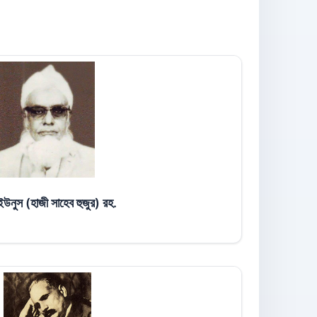
ইউনুস (হাজী সাহেব হুজুর) রহ.