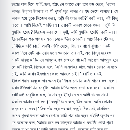
রুমের পাশ দিয়ে যা”িছল, হঠাৎ সে শুনতে পেল তার রুম থেকে, ‘ওয়াল
আস্র, ইন্নাল ইনসানা লা ফী খুসর’ সূরা আসর এর শব্দ ভেসে আসছে। সে
অবাক হয়ে ঢুকে জিজ্ঞেস করল, ‘তুমি কী শুনছ রবার্ট?’ রবার্ট বলল, কই কিছু
নাতো। আমি নিজেই পড়ছিলাম। লোকটি আকাশ থেকে পড়ল। তুমি কি
মুসলিম হয়েছ? জিজ্ঞেস করল সে। হ্যাঁ, আমি মুসলিম হয়েছি, রবার্ট বলল।
ইলেকট্রিক শক খাওয়ার মতন চমকে উঠল লোকটি। আমেরিকার টেক্সাস,
চারিদিকে ভর্তি চার্চে, একটা নার্সিং হোমে, বিছানার পাশে ঝুলানো একটা
ক্রুশ নিয়ে যেটা নাড়ানোর মতন ক্ষমতাও তার নাই, এত কিছুর মধ্যেও
একটা মানুষকে কিভাবে আল্লাহ পথ দেখাতে পারেন? আবেগে আপ্লুত হয়ে
লোকটি নিজেই নিজেকে বলে, ‘আমি আল্লাহর কাছে আবার ফেরত আসতে
চাই, আমি আবার ইসলামে ফেরত আসতে চাই।’ রবার্ট তার এই
ইজিপ্সশিয়ান বন্ধুকে তার অনলাইন শিক্ষক নোমান আলী খানের কথা বলে।
এবার ইজিপ্সশিয়ান বন্ধুটিও আমার ভিডিওগুলো দেখা শুরু করে। একদিন
রবার্ট এই বন্ধুটিকে বলে, ‘আমার খুব ই”ছা নোমান আলী খানের সাথে
একদিন আমার দেখা হত।’ বন্ধুটি শুনে বলে, ‘ঠিক আছে, আমি তোমার
জন্য দোয়া করব।’ ঠিক পাঁচ বছর পর এই বন্ধুটি ঠিক সেই মাসজিদে
আমার খুতবা শুনতে আসে যেখানে আমি গত চার বছরে যাইনি! জুম্মার পর
সে আমাকে বলে, ‘আমার মনে হয় আল্লাহ আমার ও রবার্টের দোয়া পূরণ
করতে যা”েছন।’ আমি তাকে বললাম, হ্যাঁ, আমারো তাই মনে হয়।