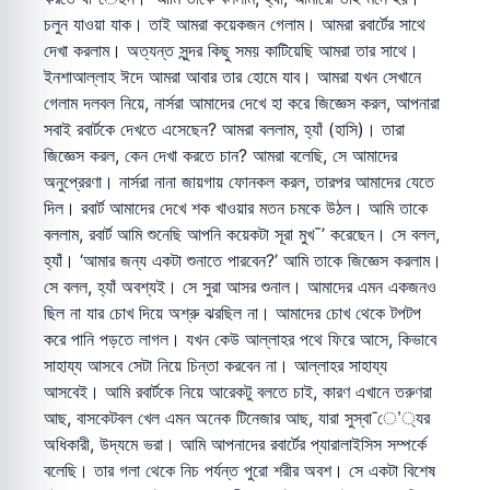
চলুন যাওয়া যাক। তাই আমরা কয়েকজন গেলাম। আমরা রবার্টের সাথে
দেখা করলাম। অত্যন্ত সুন্দর কিছু সময় কাটিয়েছি আমরা তার সাথে।
ইনশাআল্লাহ ঈদে আমরা আবার তার হোমে যাব। আমরা যখন সেখানে
গেলাম দলবল নিয়ে, নার্সরা আমাদের দেখে হা করে জিজ্ঞেস করল, আপনারা
সবাই রবার্টকে দেখতে এসেছেন? আমরা বললাম, হ্যাঁ (হাসি)। তারা
জিজ্ঞেস করল, কেন দেখা করতে চান? আমরা বলেছি, সে আমাদের
অনুপ্রেরণা। নার্সরা নানা জায়গায় ফোনকল করল, তারপর আমাদের যেতে
দিল। রবার্ট আমাদের দেখে শক খাওয়ার মতন চমকে উঠল। আমি তাকে
বললাম, রবার্ট আমি শুনেছি আপনি কয়েকটা সূরা মুখ¯’ করেছেন। সে বলল,
হ্যাঁ। ‘আমার জন্য একটা শুনাতে পারবেন?’ আমি তাকে জিজ্ঞেস করলাম।
সে বলল, হ্যাঁ অবশ্যই। সে সুরা আসর শুনাল। আমাদের এমন একজনও
ছিল না যার চোখ দিয়ে অশ্রু ঝরছিল না। আমাদের চোখ থেকে টপটপ
করে পানি পড়তে লাগল। যখন কেউ আল্লাহর পথে ফিরে আসে, কিভাবে
সাহায্য আসবে সেটা নিয়ে চিন্তা করবেন না। আল্লাহর সাহায্য
আসবেই। আমি রবার্টকে নিয়ে আরেকটু বলতে চাই, কারণ এখানে তরুণরা
আছ, বাসকেটবল খেল এমন অনেক টিনেজার আছ, যারা সুস্বা¯ে’্যর
অধিকারী, উদ্যমে ভরা। আমি আপনাদের রবার্টের প্যারালাইসিস সম্পর্কে
বলেছি। তার গলা থেকে নিচ পর্যন্ত পুরো শরীর অবশ। সে একটা বিশেষ