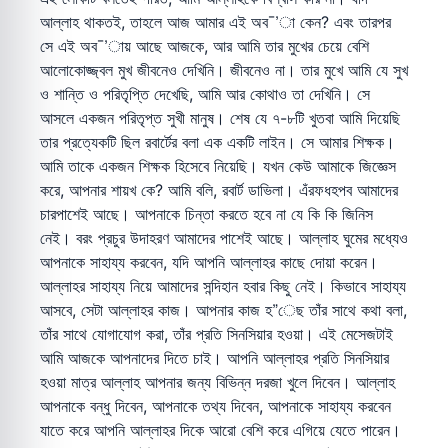
আল্লাহ থাকতই, তাহলে আজ আমার এই অব¯’া কেন? এবং তারপর
সে এই অব¯’ায় আছে আজকে, আর আমি তার মুখের চেয়ে বেশি
আলোকোজ্জ্বল মুখ জীবনেও দেখিনি। জীবনেও না। তার মুখে আমি যে সুখ
ও শান্তি ও পরিতৃপ্তি দেখেছি, আমি আর কোথাও তা দেখিনি। সে
আসলে একজন পরিতৃপ্ত সুখী মানুষ। শেষ যে ৭-৮টি খুতবা আমি দিয়েছি
তার প্রত্যেকটি ছিল রবার্টের বলা এক একটি লাইন। সে আমার শিক্ষক।
আমি তাকে একজন শিক্ষক হিসেবে নিয়েছি। যখন কেউ আমাকে জিজ্ঞেস
করে, আপনার শায়খ কে? আমি বলি, রবার্ট ডাভিলা। এঁরফধহপব আমাদের
চারপাশেই আছে। আপনাকে চিন্তা করতে হবে না যে কি কি জিনিস
নেই। বরং প্রচুর উদাহরণ আমাদের পাশেই আছে। আল্লাহ ঘুমের মধ্যেও
আপনাকে সাহায্য করবেন, যদি আপনি আল্লাহর কাছে দোয়া করেন।
আল্লাহর সাহায্য নিয়ে আমাদের সন্দিহান হবার কিছু নেই। কিভাবে সাহায্য
আসবে, সেটা আল্লাহর কাজ। আপনার কাজ হ”েছ তাঁর সাথে কথা বলা,
তাঁর সাথে যোগাযোগ করা, তাঁর প্রতি সিনসিয়ার হওয়া। এই মেসেজটাই
আমি আজকে আপনাদের দিতে চাই। আপনি আল্লাহর প্রতি সিনসিয়ার
হওয়া মাত্র আল্লাহ আপনার জন্য বিভিন্ন দরজা খুলে দিবেন। আল্লাহ
আপনাকে বন্ধু দিবেন, আপনাকে তথ্য দিবেন, আপনাকে সাহায্য করবেন
যাতে করে আপনি আল্লাহর দিকে আরো বেশি করে এগিয়ে যেতে পারেন।