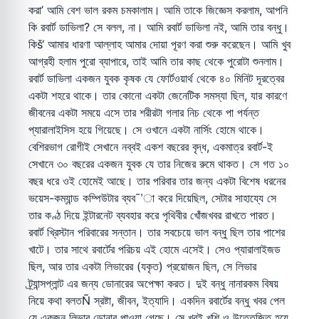
করা’ আমি বেশ ভাল রকম চমকালাম। আমি তাকে জিজ্ঞেস করলাম, আপনি
কি রবার্ট ডাভিলা? সে বলল, না। আমি রবার্ট ডাভিলা নই, আমি তার বন্ধু।
কিš‘ আমার ধারণা আল্লাহ আমার দোয়া পূরণ করা শুরু করেছেন। আমি খুব
আগ্রহী হলাম পুরো ব্যাপারে, তাই আমি তার কাছ থেকে পুরোটা শুনলাম।
রবার্ট ডাভিলা একজন যুবক কৃষক যে ফোর্টওয়ার্থ থেকে ৪০ মিনিট দূরত্বের
একটা শহরে থাকে। তার কোনো একটা জেনেটিক সমস্যা ছিল, যার কারণে
জীবনের একটা সময়ে এসে তার শরীরটা গলার নিচ থেকে পা পর্যন্ত
প্যারালাইসিস হয়ে গিয়েছে। সে ওখানে একটা নার্সিং হোমে থাকে।
বেশিরভাগ রোগীই সেখানে নব্বই একশ বছরের বৃদ্ধ, একমাত্র রবার্ট-ই
সেখানে ৩০ বছরের একজন যুবক যে তার নিজের রুমে থাকত। সে গত ১০
বছর ধরে ওই হোমেই আছে। তার পরিবার তার জন্য একটা বিশেষ ধরনের
ভয়েস-কম্যান্ড কম্পিউটার ব্যব¯’া করে দিয়েছিল, সেটার সাহায্যে সে
তার কণ্ঠ দিয়ে ইন্টারনেট ব্যবহার করে পৃথিবীর খোঁজখবর রাখতে পারত।
রবার্ট খ্রিস্টান পরিবারের সন্তান। তার সবচেয়ে ভাল বন্ধু ছিল তার পাশের
খাটে। তার সাথে রবার্টের পরিচয় এই হোমে এসেই। সেও প্যারালাইজড
ছিল, আর তার একটা লিভারের (যকৃত) প্রয়োজন ছিল, সে লিভার
ট্র্যান্সপ্লান্ট এর জন্য ডোনারের অপেক্ষা করত। দুই বন্ধু নানারকম বিষয়
নিয়ে কথা বলতÑ স্রষ্টা, জীবন, ইত্যাদি। একদিন রবার্টের বন্ধু খবর পেল
যে একজন লিভার ডোনার পাওয়া গেছে। সে খুবই খুশি ও উত্তেজিত হয়ে