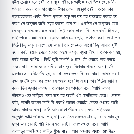
হুইল চেয়ারে বসে যেটা তার পুরো শরীরকে আটকে রাখে উপর থেকে নিচ
পর্যন্ত। কারণ তার হাতপায়ের উপর কোন নিয়ন্ত্রণ নেই। তাকে তার
হুইলচেয়ারসহ একটা বিশেষ ভ্যানে চড়ে সব যায়গায় যাতায়াত করতে হয়,
কারণ সে রাস্তার ঝাকি সহ্য করতে পারে না। একদিন সে অনুরোধ করে
সে জুম্মার নামাজে যেতে যায়। কিš‘ কোন কারণে বিশেষ ভ্যানটি ছিল না,
তাই তাকে একটা সাধারণ ভ্যানে হুইলচেয়ার ছাড়া পাঠানো হয়। পথে তার
পিঠে কিছু ঝাকুনি লাগে, সে কারণে তার মেরুদ-ে আরো কিছু আঘাত সৃষ্টি
হয়। রবার্ট নামাজ থেকে ফেরত আসে অসহ্য ব্যথা নিয়ে। তাকে বলা হয়,
রবার্ট আমরা দুঃখিত। কিš‘ তুমি আগামী ৬ মাস এই চেয়ারে আর বসতে
পারবে না। তোমাকে আগামী ৬ মাস পুরো বিছানায় থাকতে হবে। যদি
এরপর তোমার উন্নতি হয়, আমরা দেখব তখন কি করা যায়। আমার সাথে
যখন রবার্টের দেখা হয় তখন সে ৩মাস ধরে বিছানায়। তার পিঠের ব্যাথার
কারণ ছিল জুম্মার নামাজ। তারপরও সে আমাকে বলে, ‘আমি আমার
জীবনেও এত শান্তির কোন জায়গায় যাইনি ওই মাসজিদের চেয়ে। নোমান
ভাই, আপনি জানেন আমি কি করব? আমার চেয়ারটা ফেরত পেলেই আমি
আবার নামাজে যাব। আমি আবারো মাসজিদে যাব। কারণ ওই রকম
অনুভুতি আমি জীবনেও পাইনি’। সে এমন একজন যার দুটি চোখ আর মুখ
ছাড়া আর কোনই শারীরিক ক্ষমতা নেই। তারপরও সে বলে- আমি
একমাত্র মাসজিদেই শান্তি খুঁজে পাই। আর আমরাও এখানে মাসজিদে