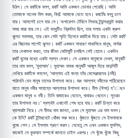
উঠল। সে রবার্টকে বলল, রবার্ট আমি একজন ডোনার পেয়েছি। আমি
তোমাকে অনেক মিস করব, কিš‘ আমাকে যেতে হবে। রবার্টের বন্ধু চলে
যায়। আসলেই চলে যায় সে। অপারেশন টেবিলে লিভার ট্র্যান্সপ্ল্যান্ট করার
সময় মারা যায় সে। এই বন্ধুটিও খ্রিস্টান ছিল, তার গলায় একটা ক্রুশ
ঝুলত সবসময়, তার বোন সেটা স্মৃতি হিসেবে রবার্টকে দিয়ে যায়। সেটা রবার্ট
এর বিছানার পাশেই ঝুলত। রবার্ট একজন সাধারণ সাধাসিধে মানুষ, নার্সরা
তার দেখাশুনা করত, তার জীবন মোটামুটি চলছিল সেই হোমে। একদিন
রবার্ট ঘুমের মধ্যে একটা স্বপ্ন দেখল। সে একজন মানুষকে দেখল, মানুষটি
তার নাম বলল, ‘মুহাম্মাদ’। মুহাম্মদ নামক মানুষটি আঙ্গুল দিয়ে মাদুলিটি
দেখিয়ে রবার্টকে বললেন, ‘আল্লাহ এই জন্য তাঁর মেসেঞ্জারদের (নবী)
পাঠাননি যেন মানুষ তাদের উপাসনা করে। বরং আল্লাহ নবীদের পাঠিয়েছেন
যাতে মানুষ নবীর সাহায্যে আল্লাহর উপাসনা করে। যীশু (ঈসা) হ”েছন
একজন মানুষ ও নবী। তিনি বাজারেও যেতেন, খাবারও খেতেন। সুতরাং
তার উপাসনা নয়।’ স্বপ্নটা এখানেই শেষ হয়ে যায়। রবার্ট চিন্তা করে
ব্যাপারটা নিয়ে। সে যীশুর নাম জানত, এখন সে মুহাম্মদ এর নাম শুনল।
কে ইনি? রবার্ট ইন্টারনেটে খোঁজা শুরু করে। খুঁজতে খুঁজতে সে ইসলামকে
খুজে পেল। সে ইসলাম গ্রহণ করল। যেহেতু সে এখন একজন মুসলিম,
কাজেই সে কুরআন সম্পর্কে জানতে চাইল এরপর। সে খুঁজে খুঁজে কিছু