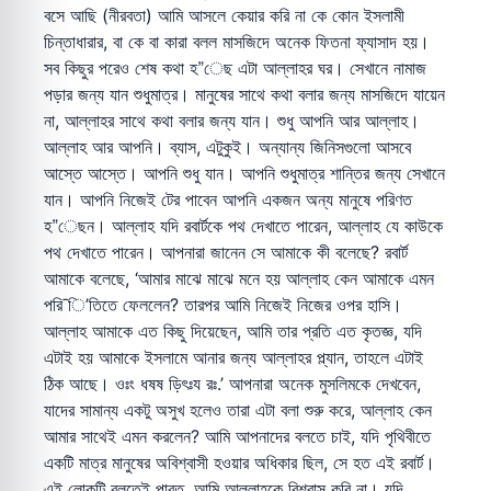
বসে আছি (নীরবতা) আমি আসলে কেয়ার করি না কে কোন ইসলামী
চিন্তাধারার, বা কে বা কারা বলল মাসজিদে অনেক ফিতনা ফ্যাসাদ হয়।
সব কিছুর পরেও শেষ কথা হ”েছ এটা আল্লাহর ঘর। সেখানে নামাজ
পড়ার জন্য যান শুধুমাত্র। মানুষের সাথে কথা বলার জন্য মাসজিদে যায়েন
না, আল্লাহর সাথে কথা বলার জন্য যান। শুধু আপনি আর আল্লাহ।
আল্লাহ আর আপনি। ব্যাস, এটুকুই। অন্যান্য জিনিসগুলো আসবে
আস্তে আস্তে। আপনি শুধু যান। আপনি শুধুমাত্র শান্তির জন্য সেখানে
যান। আপনি নিজেই টের পাবেন আপনি একজন অন্য মানুষে পরিণত
হ”েছন। আল্লাহ যদি রবার্টকে পথ দেখাতে পারেন, আল্লাহ যে কাউকে
পথ দেখাতে পারেন। আপনারা জানেন সে আমাকে কী বলেছে? রবার্ট
আমাকে বলেছে, ‘আমার মাঝে মাঝে মনে হয় আল্লাহ কেন আমাকে এমন
পরি¯ি’তিতে ফেললেন? তারপর আমি নিজেই নিজের ওপর হাসি।
আল্লাহ আমাকে এত কিছু দিয়েছেন, আমি তার প্রতি এত কৃতজ্ঞ, যদি
এটাই হয় আমাকে ইসলামে আনার জন্য আল্লাহর প্ল্যান, তাহলে এটাই
ঠিক আছে। ওঃং ধষষ ড়িৎঃয রঃ.’ আপনারা অনেক মুসলিমকে দেখবেন,
যাদের সামান্য একটু অসুখ হলেও তারা এটা বলা শুরু করে, আল্লাহ কেন
আমার সাথেই এমন করলেন? আমি আপনাদের বলতে চাই, যদি পৃথিবীতে
একটি মাত্র মানুষের অবিশ্বাসী হওয়ার অধিকার ছিল, সে হত এই রবার্ট।
এই লোকটি বলতেই পারত, আমি আল্লাহকে বিশ্বাস করি না। যদি