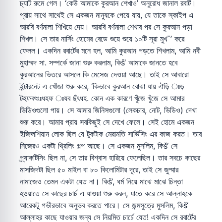
চ্যাট রুমে গেল। ‘কেউ আমাকে কুরআন শেখাও’ অনুরোধ জানাল রবার্ট।
প্রায় সাথে সাথেই সে একজন মানুষকে পেয়ে যায়, যে তাকে স্কাইপ এ
আরবি বর্ণমালা শিখিয়ে দেয়। আরবি বর্ণমালা শেখার পর সে কুরআন পড়া
শিখল। সে তার নার্সিং হোমের বেডে শুয়ে শুয়ে ১০টি সূরা মুখ¯’ করে
ফেলল। একদিন রবার্টের মনে হল, আমি কুরআন পড়তে শিখলাম, আমি নবী
মুহাম্মদ সা. সম্পর্কে জানা শুরু করলাম, কিš‘ আমাকে জানতে হবে
কুরআনের ভিতরে আসলে কি মেসেজ দেওয়া আছে। তাই সে আবারো
ইন্টারনেট এ খোঁজা শুরু করে, ‘কিভাবে কুরআন বোঝা যায় ঐড়ি ঃড়
টহফবৎংঃধহফ ঃযব ছঁৎধহ. কোন এক কারণে খুঁজে খুঁজে সে আমার
ভিডিওগুলো পায়। সে আমার জিনিসগুলো (লেকচার, নোট, ভিডিও) দেখা
শুরু করে। আমার প্রায় সবকিছুই সে দেখে ফেলে। সেই হোমে একজন
ইজিপ্সশিয়ান লোক ছিল যে টুকটাক মেরামতি সার্ভিসিং এর কাজ করত। তার
নিজেরও একটা থ্রিলিং গল্প আছে। সে একজন মুসলিম, কিš‘ সে
প্র্যাকটিসিং ছিল না, সে তার বিশ্বাস হারিয়ে ফেলেছিল। তার সবচে কাছের
মাসজিদটা ছিল ৫০ মাইল বা ৮০ কিলোমিটার দূরে, তাই সে জুম্মার
নামাজেও তেমন একটা যেত না। কিš‘, ধর্ম নিয়ে মাঝে মাঝে চিন্তা
হওয়াতে সে কাছের চার্চ এ যাওয়া শুরু করল, যাতে করে সে আল্লাহকে
আরেকটু গভীরভাবে অনুভব করতে পারে। সে জন্মসুত্রে মুসলিম, কিš‘
আল্লাহর কাছে যাওয়ার জন্য সে নিয়মিত চার্চে যেত! একদিন সে রবার্টের