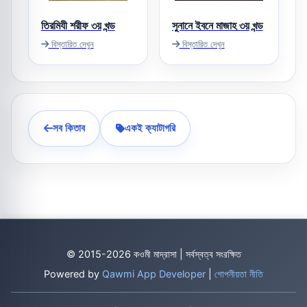
তিরমিযী শরীফ ৩য় খন্ড
সুনানে ইবনে মাজাহ ৩য় খন্ড
বিস্তারিত দেখুন
বিস্তারিত দেখুন
সব কিতাব
একই ক্যাটাগরি
© 2015-2026 কওমী মাদ্রাসা | সর্বস্বত্ব সংরক্ষিত
Powered by
Qawmi App Developer
|
গোপনীয়তা নীতি