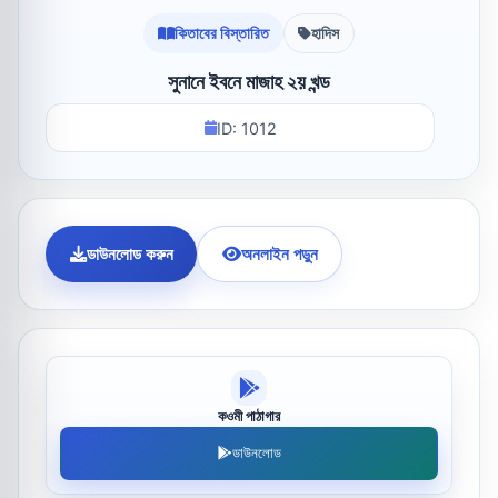
কিতাবের বিস্তারিত
হাদিস
সুনানে ইবনে মাজাহ ২য় খন্ড
ID: 1012
ডাউনলোড করুন
অনলাইন পড়ুন
কওমী পাঠাগার
ডাউনলোড