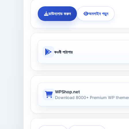
ডাউনলোড করুন
অনলাইন পড়ুন
কওমী পাঠাগার
WPShop.net
Download 8000+ Premium WP themes