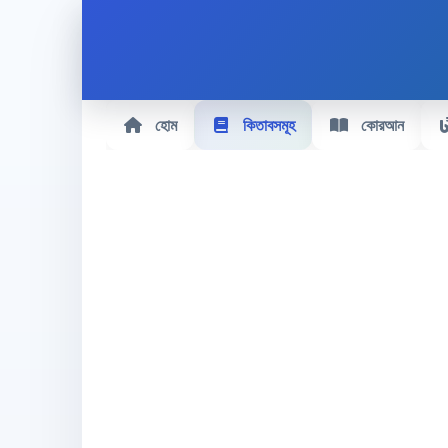
হোম
কিতাবসমূহ
কোরআন