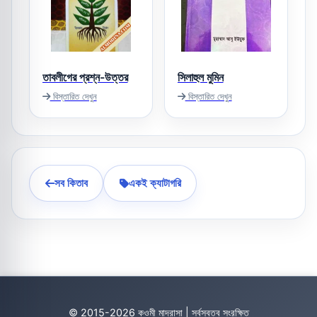
তাবলীগের প্রশ্ন-উত্তর
সিলাহুল মুমিন
বিস্তারিত দেখুন
বিস্তারিত দেখুন
সব কিতাব
একই ক্যাটাগরি
© 2015-2026 কওমী মাদ্রাসা | সর্বস্বত্ব সংরক্ষিত