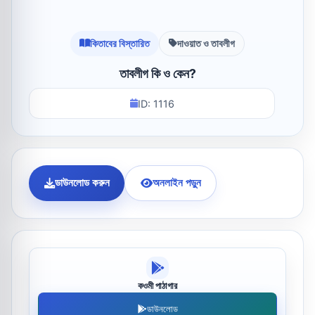
কিতাবের বিস্তারিত
দাওয়াত ও তাবলীগ
তাবলীগ কি ও কেন?
ID: 1116
ডাউনলোড করুন
অনলাইন পড়ুন
কওমী পাঠাগার
ডাউনলোড