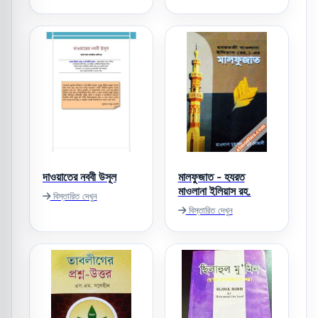
দাওয়াতের নববী উসূল
মালফুজাত - হযরত
মাওলানা ইলিয়াস রহ.
বিস্তারিত দেখুন
বিস্তারিত দেখুন