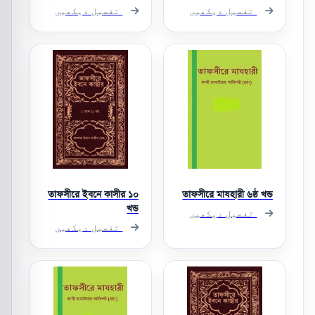
تفصیل دیکھیں
تفصیل دیکھیں
তাফসীরে ইবনে কাসীর ১০
তাফসীরে মাযহারী ৬ষ্ঠ খন্ড
খন্ড
تفصیل دیکھیں
تفصیل دیکھیں