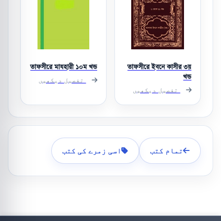
তাফসীরে মাযহারী ১০ম খন্ড
তাফসীরে ইবনে কাসীর ৩য়
খন্ড
تفصیل دیکھیں
تفصیل دیکھیں
تمام کتب
اسی زمرے کی کتب