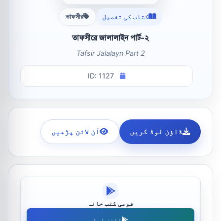
کتاب کی تفصیل
তাফসীর
তাফসীরে জালালাইন পার্ট-২
Tafsir Jalalayn Part 2
ID: 1127
ڈاؤن لوڈ کریں
آن لائن پڑھیں
قومی کتب خانہ
ڈاؤن لوڈ