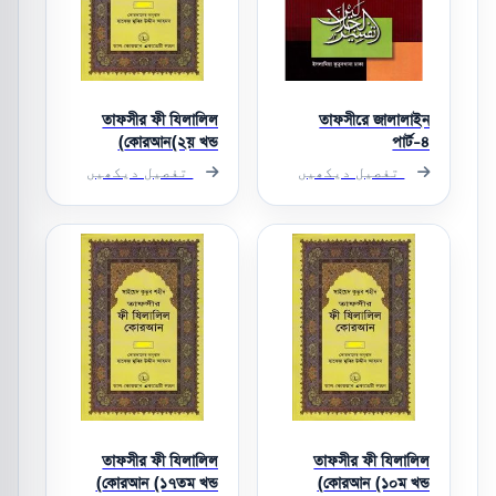
তাফসীর ফী যিলালিল
তাফসীরে জালালাইন
কোরআন(২য় খন্ড)
পার্ট-৪
تفصیل دیکھیں
تفصیل دیکھیں
তাফসীর ফী যিলালিল
তাফসীর ফী যিলালিল
কোরআন (১৭তম খন্ড)
কোরআন (১০ম খন্ড)