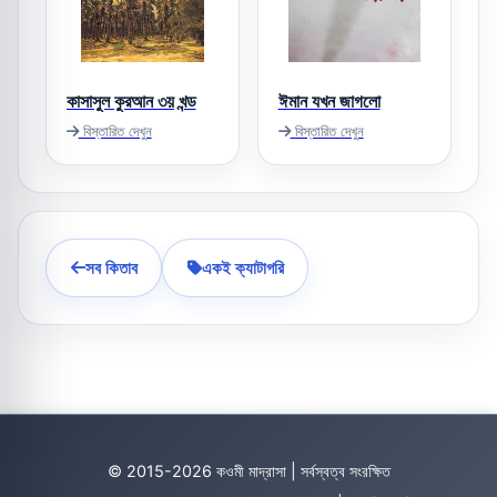
কাসাসুল কুরআন ৩য় খন্ড
ঈমান যখন জাগলো
বিস্তারিত দেখুন
বিস্তারিত দেখুন
সব কিতাব
একই ক্যাটাগরি
© 2015-2026 কওমী মাদ্রাসা | সর্বস্বত্ব সংরক্ষিত