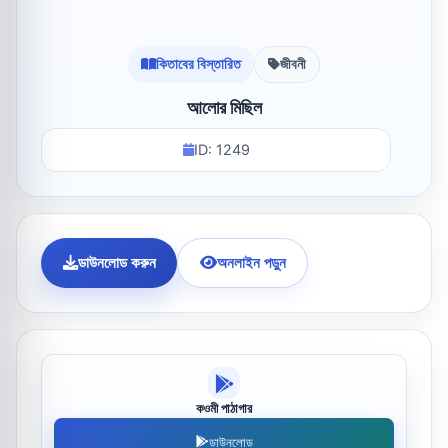
কিতাবের বিস্তারিত
জীবনী
আলোর মিছিল
ID: 1249
ডাউনলোড করুন
অনলাইন পড়ুন
কওমী পাঠাগার
ডাউনলোড