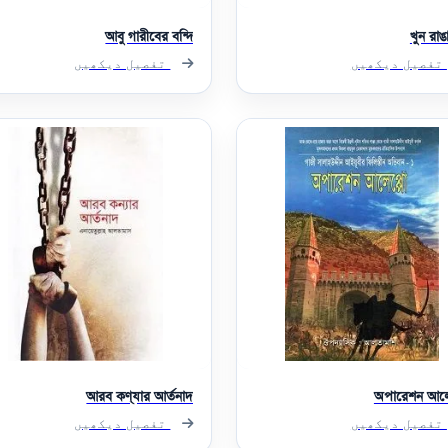
আবু গারীবের বন্দি
খুন রা
تفصیل دیکھیں
تفصیل دیکھیں
আরব কণ্যার আর্তনাদ
অপারেশন আলে
تفصیل دیکھیں
تفصیل دیکھیں