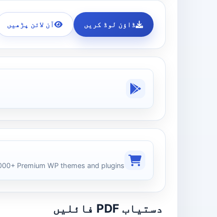
ڈاؤن لوڈ کریں
آن لائن پڑھیں
00+ Premium WP themes and plugins
دستیاب PDF فائلیں