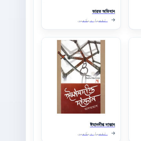
ভারত অভিযান
تفصیل دیکھیں
ঈমানদীপ্ত দাস্তান
تفصیل دیکھیں