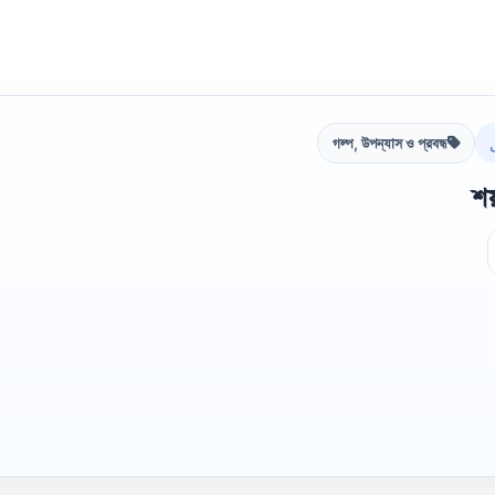
গল্প, উপন্যাস ও প্রবন্ধ
শয়