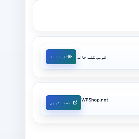
قومی کتب خانہ
ڈاؤن لوڈ
WPShop.net
ملاحظہ کریں