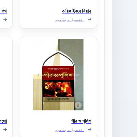
ঙা পথ
তারিক ইবনে যিয়াদ
تفصیل دیکھیں
প্পো
পীর ও পুলিশ
تفصیل دیکھیں