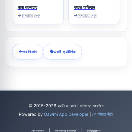
নাঙ্গা তলোয়ার
ভারত অভিযান
বিস্তারিত দেখুন
বিস্তারিত দেখুন
সব কিতাব
একই ক্যাটাগরি
© 2015-2026 কওমী মাদ্রাসা | সর্বস্বত্ব সংরক্ষিত
Powered by
Qawmi App Developer
|
গোপনীয়তা নীতি
|
|
যোগাযোগ
আমাদের সম্পর্কে
সাইটম্যাপ