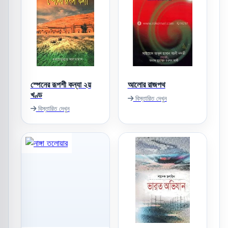
স্পেনের রূপশী কন্যা ২য়
আলোর রাজপথ
খণ্ড
বিস্তারিত দেখুন
বিস্তারিত দেখুন