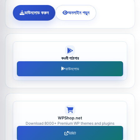
ডাউনলোড করুন
অনলাইন পড়ুন
কওমী পাঠাগার
ডাউনলোড
WPShop.net
Download 8000+ Premium WP themes and plugins
ভিজিট