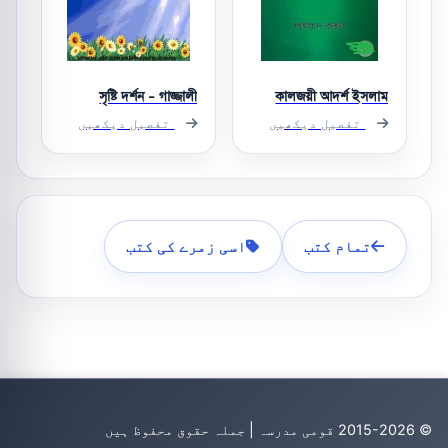
সৃষ্টি দর্শন - গাজ্জালী
কালজয়ী আদর্শ ইসলাম
تفصیل دیکھیں
تفصیل دیکھیں
تمام کتب
اسی زمرے کی کتب
© 2015-2026 قومی مدرسہ | جملہ حقوق محفوظ ہیں