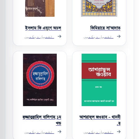
ইসলাম কি এযুগে অচল
কিমিয়ায়ে সা’আদাত
تفصیل دیکھیں
تفصیل دیکھیں
হুজ্জাতুল্লাহিল বালিগাহ ১ম
আশরাফুল জওয়াব - থানবী
খন্ড
র.
تفصیل دیکھیں
تفصیل دیکھیں