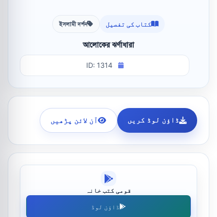
کتاب کی تفصیل
ইসলামী দর্শন
আলোকের ঝর্ণাধারা
ID: 1314
ڈاؤن لوڈ کریں
آن لائن پڑھیں
قومی کتب خانہ
ڈاؤن لوڈ