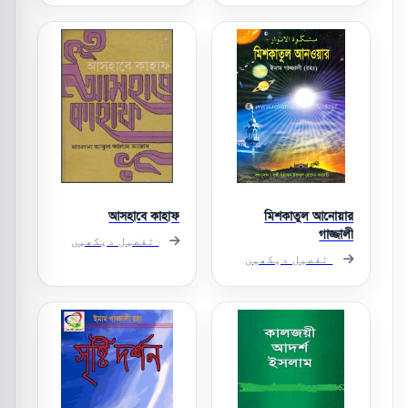
আসহাবে কাহাফ
মিশকাতুল আনোয়ার
গাজ্জালী
تفصیل دیکھیں
تفصیل دیکھیں