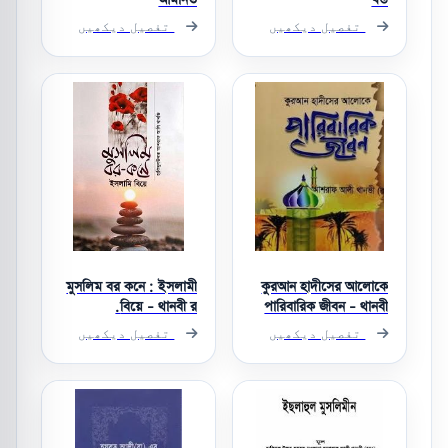
تفصیل دیکھیں
تفصیل دیکھیں
মুসলিম বর কনে : ইসলামী
কুরআন হাদীসের আলোকে
বিয়ে - থানবী র.
পারিবারিক জীবন - থানবী
র.
تفصیل دیکھیں
تفصیل دیکھیں