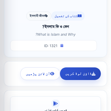
کتاب کی تفصیل
ইসলামী জীবন
ইসলাম কি ও কেন?
What is Islam and Why?
ID: 1321
ڈاؤن لوڈ کریں
آن لائن پڑھیں
قومی کتب خانہ