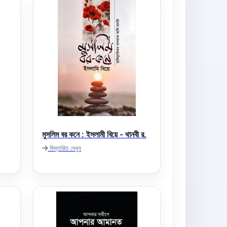
মুসলিম বর কনে : ইসলামী বিয়ে - থানবী র.
বিস্তারিত দেখুন