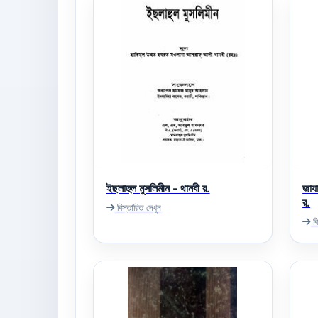
ইছলাহুল মুসলিমীন - থানবী র.
জায
র.
বিস্তারিত দেখুন
বি