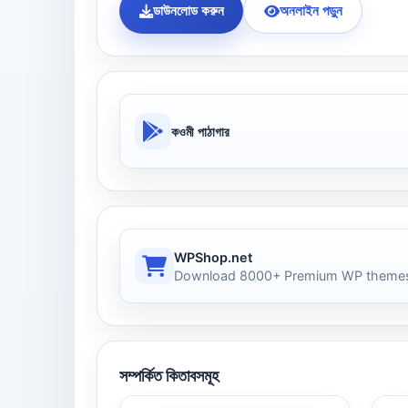
ডাউনলোড করুন
অনলাইন পড়ুন
কওমী পাঠাগার
WPShop.net
Download 8000+ Premium WP themes
সম্পর্কিত কিতাবসমূহ