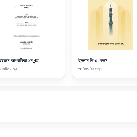
য়ায়েযে আশরাফিয়া ১ম খন্ড
ইসলাম কি ও কেন?
স্তারিত দেখুন
বিস্তারিত দেখুন