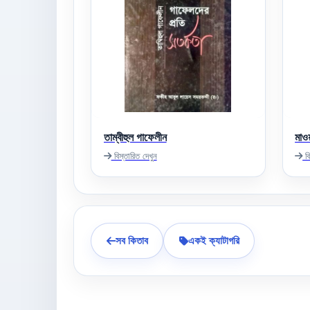
তাম্বীহুল গাফেলীন
মাও
বিস্তারিত দেখুন
বি
সব কিতাব
একই ক্যাটাগরি