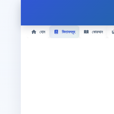
হোম
কিতাবসমূহ
কোরআন