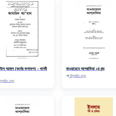
াউল আমাল (কর্মের ফলাফল) - থানবী
মাওয়ায়েযে আশরাফিয়া ২য় খন্ড
বিস্তারিত দেখুন
স্তারিত দেখুন