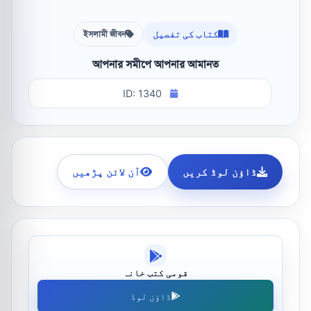
کتاب کی تفصیل
ইসলামী জীবন
আপনার সমীপে আপনার আমানত
ID: 1340
ڈاؤن لوڈ کریں
آن لائن پڑھیں
قومی کتب خانہ
ڈاؤن لوڈ