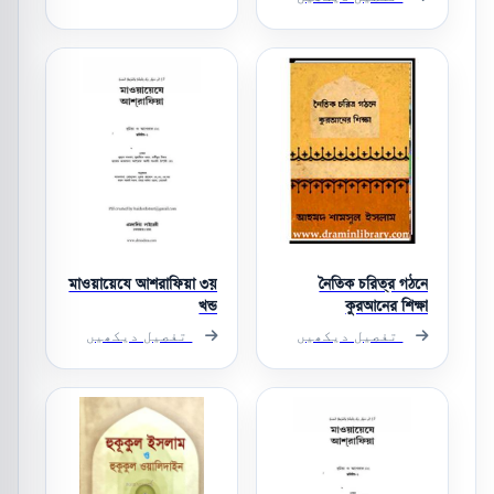
মাওয়ায়েযে আশরাফিয়া ৩য়
নৈতিক চরিত্র গঠনে
খন্ড
কুরআনের শিক্ষা
تفصیل دیکھیں
تفصیل دیکھیں