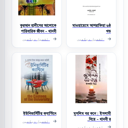
কুরআন হাদীসের আলোকে
মাওয়ায়েযে আশরাফিয়া ৬ষ্ঠ
পারিবারিক জীবন - থানবী
খন্ড
র.
تفصیل دیکھیں
تفصیل دیکھیں
ইউনিভার্সিটির ক্যান্টিনে
মুসলিম বর কনে : ইসলামী
বিয়ে - থানবী র.
تفصیل دیکھیں
تفصیل دیکھیں