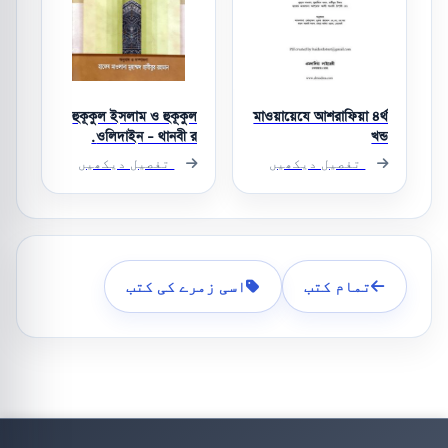
হুকূকুল ইসলাম ও হুকূকুল
মাওয়ায়েযে আশরাফিয়া ৪র্থ
ওলিদাইন - থানবী র.
খন্ড
تفصیل دیکھیں
تفصیل دیکھیں
تمام کتب
اسی زمرے کی کتب