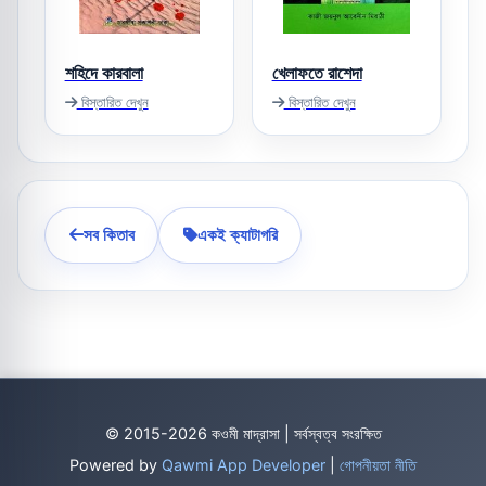
শহিদে কারবালা
খেলাফতে রাশেদা
বিস্তারিত দেখুন
বিস্তারিত দেখুন
সব কিতাব
একই ক্যাটাগরি
© 2015-2026 কওমী মাদ্রাসা | সর্বস্বত্ব সংরক্ষিত
Powered by
Qawmi App Developer
|
গোপনীয়তা নীতি