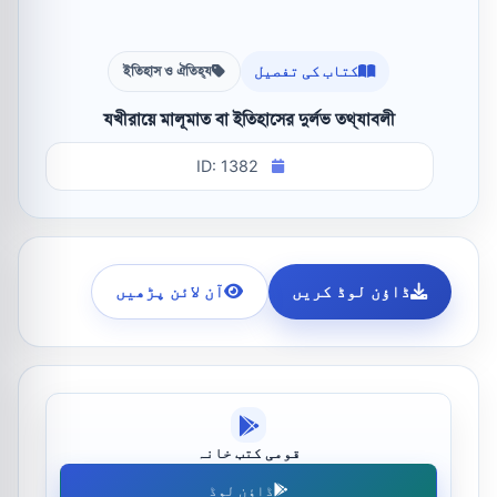
کتاب کی تفصیل
ইতিহাস ও ঐতিহ্য
যখীরায়ে মালূমাত বা ইতিহাসের দুর্লভ তথ্যাবলী
ID: 1382
ڈاؤن لوڈ کریں
آن لائن پڑھیں
قومی کتب خانہ
ڈاؤن لوڈ