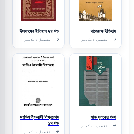
ইসলামের ইতিহাস ২য় খন্ড
বাজেয়াপ্ত ইতিহাস
تفصیل دیکھیں
تفصیل دیکھیں
সংক্ষিপ্ত ইসলামী বিশ্বকোষ
সাত যুবকের গল্প
১ম খন্ড
تفصیل دیکھیں
تفصیل دیکھیں