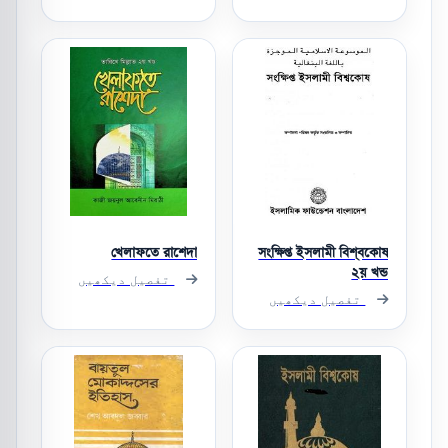
খেলাফতে রাশেদা
সংক্ষিপ্ত ইসলামী বিশ্বকোষ
২য় খন্ড
تفصیل دیکھیں
تفصیل دیکھیں