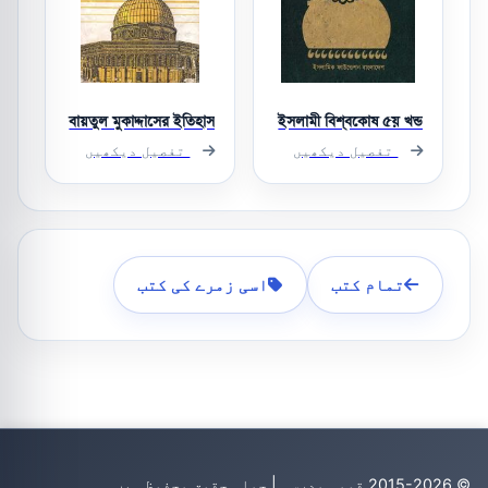
বায়তুল মুকাদ্দাসের ইতিহাস
ইসলামী বিশ্বকোষ ৫য় খন্ড
تفصیل دیکھیں
تفصیل دیکھیں
تمام کتب
اسی زمرے کی کتب
© 2015-2026 قومی مدرسہ | جملہ حقوق محفوظ ہیں