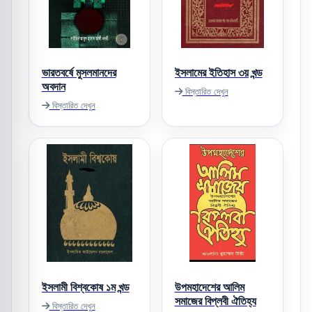
ভারতবর্ষে মুসলমানদের
ইসলামের ইতিহাস ৩য় খন্ড
অবদান
বিস্তারিত দেখুন
বিস্তারিত দেখুন
ইসলামী বিশ্বকোষ ১ম খন্ড
উপমহাদেশের আলিম
সমাজের বিপ্লবী ঐতিহ্য
বিস্তারিত দেখুন