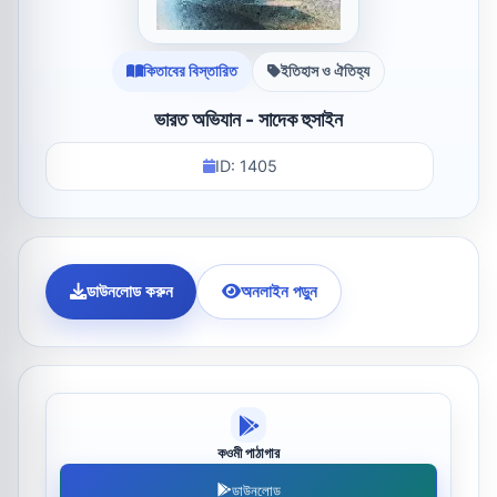
কিতাবের বিস্তারিত
ইতিহাস ও ঐতিহ্য
ভারত অভিযান - সাদেক হুসাইন
ID: 1405
ডাউনলোড করুন
অনলাইন পড়ুন
কওমী পাঠাগার
ডাউনলোড