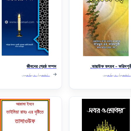
জীবনের শ্রেষ্ঠ সম্পদ
তাছাউফ তত্ত্ব - ফরিদপুরী
تفصیل دیکھیں
تفصیل دیکھیں