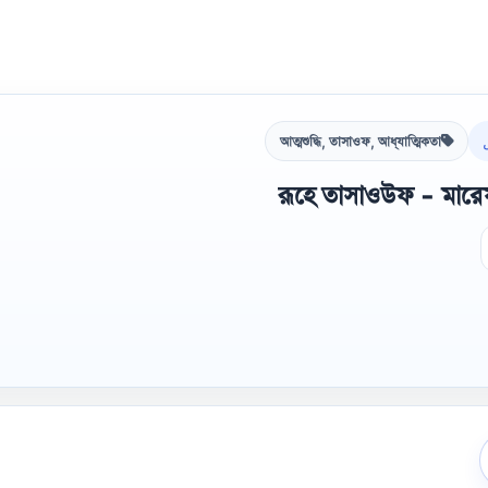
আত্মশুদ্ধি, তাসাওফ, আধ্যাত্মিকতা
রূহে তাসাওউফ - মারে