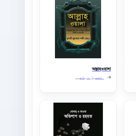
আল্লাহওয়ালা
تفصیل دیکھیں