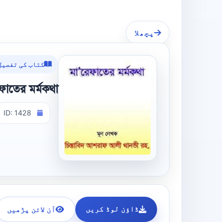
پچھلا
کتاب کی تفصیل
ফাতের মর্মকথা
ID: 1428
ڈاؤن لوڈ کریں
آن لائن پڑھیں