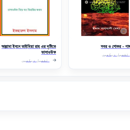
আল্লামা ইবনে তাইমিয়া রাহ এর দৃষ্টিতে
সবর ও শোকর - গাজ্
তাসাওউফ
تفصیل دیکھیں
تفصیل دیکھیں