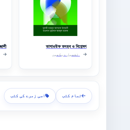
জালী
তাসাওউফ তত্ত্ব ও বিশ্লেষণ
تفصیل دیکھیں
تمام کتب
اسی زمرے کی کتب