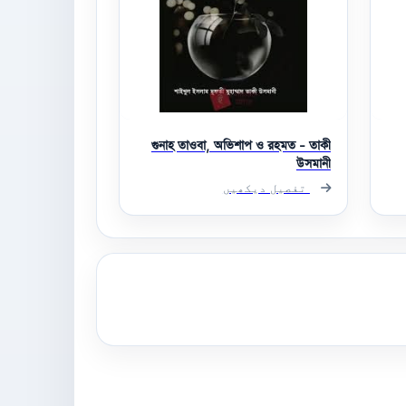
গুনাহ তাওবা, অভিশাপ ও রহমত - তাকী
উসমানী
تفصیل دیکھیں