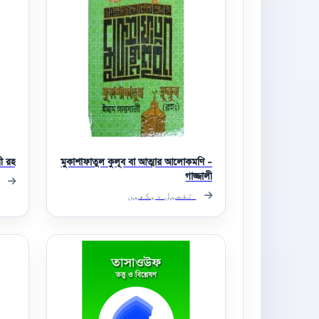
 রহ.
মুকাশাফাতুল কুলূব বা আত্মার আলোকমণি -
গাজ্জালী
تفصیل دیکھیں