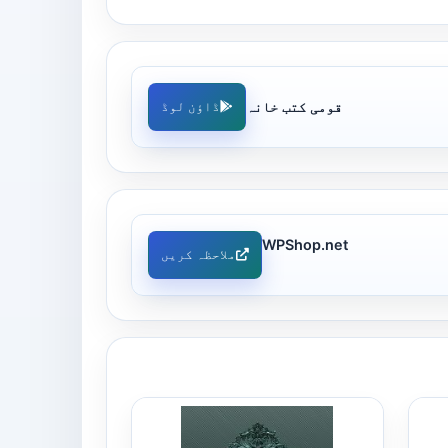
قومی کتب خانہ
ڈاؤن لوڈ
WPShop.net
ملاحظہ کریں