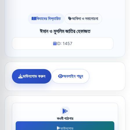
কিতাবের বিস্তারিত
আকিদা ও সমালোচনা
ঈমান ও মুসলিম জাতির হেফাজত
ID: 1457
ডাউনলোড করুন
অনলাইন পড়ুন
কওমী পাঠাগার
ডাউনলোড