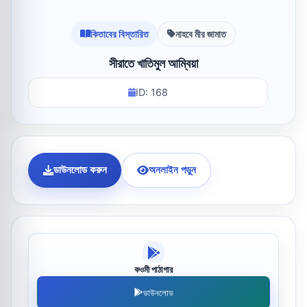
কিতাবের বিস্তারিত
নাহবে মীর জামাত
সীরাতে খাতিমুল আম্বিয়া
ID: 168
ডাউনলোড করুন
অনলাইন পড়ুন
কওমী পাঠাগার
ডাউনলোড