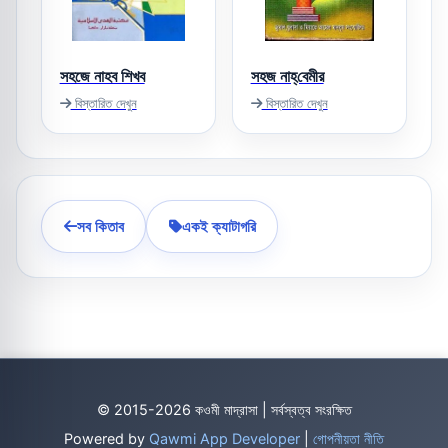
সহজে নাহব শিখব
সহজ নাহ্‌বেমীর
বিস্তারিত দেখুন
বিস্তারিত দেখুন
সব কিতাব
একই ক্যাটাগরি
© 2015-2026 কওমী মাদ্রাসা | সর্বস্বত্ব সংরক্ষিত
Powered by
Qawmi App Developer
|
গোপনীয়তা নীতি