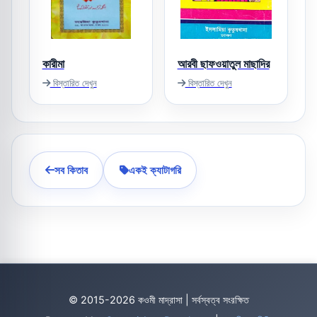
কারীমা
আরবী ছাফওয়াতুল মাছাদির
বিস্তারিত দেখুন
বিস্তারিত দেখুন
সব কিতাব
একই ক্যাটাগরি
© 2015-2026 কওমী মাদ্রাসা | সর্বস্বত্ব সংরক্ষিত