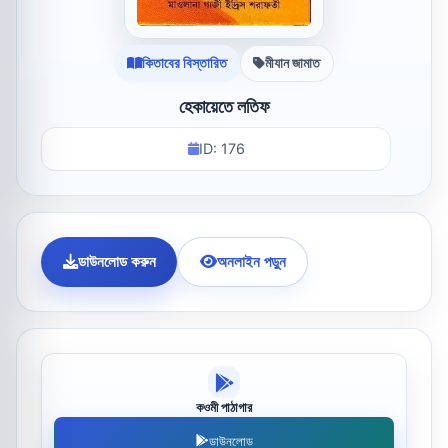
কিতাবের বিস্তারিত
মীযান জামাত
হেকায়েতে লতিফ
ID: 176
ডাউনলোড করুন
অনলাইন পড়ুন
কওমী পাঠাগার
ডাউনলোড