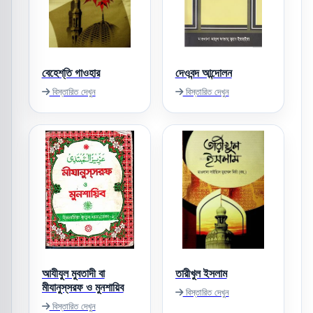
বেহেশ্‌তি গাওহার
দেওবন্দ আন্দোলন
বিস্তারিত দেখুন
বিস্তারিত দেখুন
আযীযুল মুবতাদী বা
তারীখুল ইসলাম
মীযানুস্‌সরফ ও মুনশায়িব
বিস্তারিত দেখুন
বিস্তারিত দেখুন