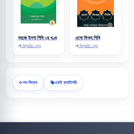
সহজে ইন্‌শা শিখি ২য় খণ্ড
এসো ফিক্‌হ শিখি
বিস্তারিত দেখুন
বিস্তারিত দেখুন
সব কিতাব
একই ক্যাটাগরি