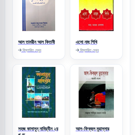
আল তামরীন আল কিতাবী
এসো নাহু শিখি
বিস্তারিত দেখুন
বিস্তারিত দেখুন
সহজ কাসাসুন্‌ নাবিয়্যীন ২য়
আল-ফিক্‌হুল মুয়াস্‌সার
খণ্ড