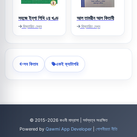
সহজে ইন্‌শা শিখি ২য় খণ্ড
আল তামরীন আল কিতাবী
বিস্তারিত দেখুন
বিস্তারিত দেখুন
সব কিতাব
একই ক্যাটাগরি
© 2015-2026 কওমী মাদ্রাসা | সর্বস্বত্ব সংরক্ষিত
Powered by
Qawmi App Developer
|
গোপনীয়তা নীতি