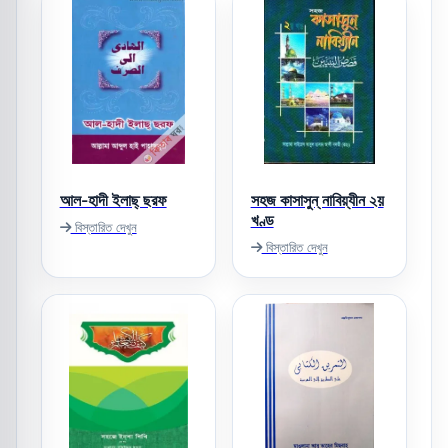
আল-হাদী ইলাছ্‌ ছরফ
সহজ কাসাসুন্‌ নাবিয়্যীন ২য়
খণ্ড
বিস্তারিত দেখুন
বিস্তারিত দেখুন