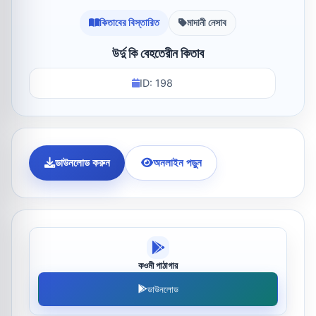
কিতাবের বিস্তারিত
মাদানী নেসাব
উর্দু কি বেহতেরীন কিতাব
ID: 198
ডাউনলোড করুন
অনলাইন পড়ুন
কওমী পাঠাগার
ডাউনলোড