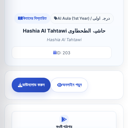
কিতাবের বিস্তারিত
Al Aula (1st Year) / درجہ اولی
Hashia Al Tahtawi حاشیۃ الطحطاوی
Hashia Al Tahtawi
ID: 203
ডাউনলোড করুন
অনলাইন পড়ুন
কওমী পাঠাগার