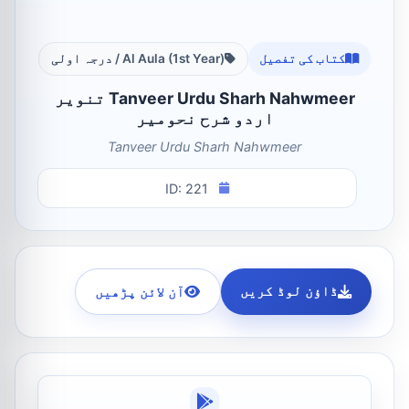
کتاب کی تفصیل
Al Aula (1st Year) / درجہ اولی
Tanveer Urdu Sharh Nahwmeer تنویر
اردو شرح نحومیر
Tanveer Urdu Sharh Nahwmeer
ID: 221
ڈاؤن لوڈ کریں
آن لائن پڑھیں