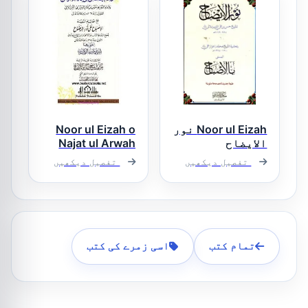
Noor ul Eizah نور
Noor ul Eizah o
الایضاح
Najat ul Arwah
نور الایضاح و
تفصیل دیکھیں
تفصیل دیکھیں
نجاۃ الارواح
تمام کتب
اسی زمرے کی کتب