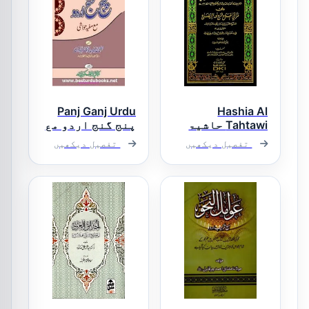
Panj Ganj Urdu
Hashia Al
Tahtawi حاشیۃ
پنج گنج اردو مع
الطحطاوی
حواشی
تفصیل دیکھیں
تفصیل دیکھیں