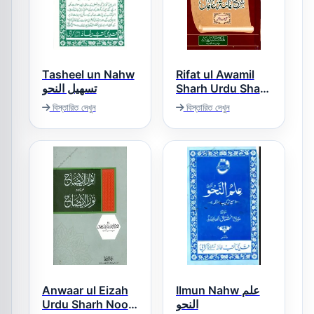
Tasheel un Nahw
Rifat ul Awamil
تسھیل النحو
Sharh Urdu Sharh
Miata Aamil رفۃ
বিস্তারিত দেখুন
বিস্তারিত দেখুন
الوامل اردو شرح
مائۃ عامل
Anwaar ul Eizah
Ilmun Nahw علم
Urdu Sharh Noor
النحو