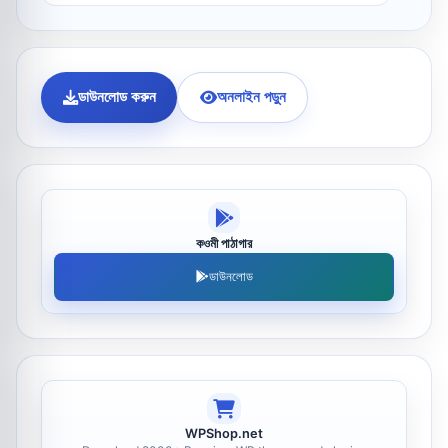
ডাউনলোড করুন
অনলাইন পড়ুন
কওমী পাঠাগার
ডাউনলোড
WPShop.net