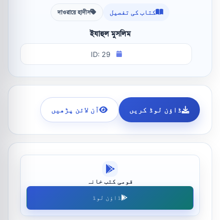
کتاب کی تفصیل
দাওরায়ে হাদীস
ইযাহুল মুসলিম
ID: 29
ڈاؤن لوڈ کریں
آن لائن پڑھیں
قومی کتب خانہ
ڈاؤن لوڈ