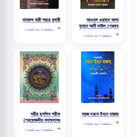
নাসরুল বারী শরহে বুখারী
আওনুল ওয়াদূদ আলা
সুনানে আবী দাঊদ (প্রথম
تفصیل دیکھیں
খণ্ড)
تفصیل دیکھیں
সহীহ মুসলিম শরীফ
সহজ দরসে ইবনে মাজাহ
(প্রয়োজনীয় ব্যাখ্যাসহ
تفصیل دیکھیں
বঙ্গানুবাদ)
تفصیل دیکھیں