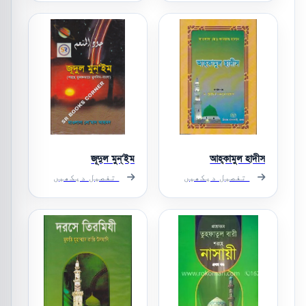
জূদুল মুন্‌’ইম
আহ্‌কামুল হাদীস
تفصیل دیکھیں
تفصیل دیکھیں