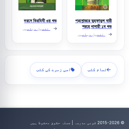
দরসে তিরমিযী ৩য় খন্ড
প্রশ্নোত্তরে তুহফাতুল বারী
শরহে নাসায়ী ১ম খন্ড
تفصیل دیکھیں
تفصیل دیکھیں
تمام کتب
اسی زمرے کی کتب
© 2015-2026 قومی مدرسہ | جملہ حقوق محفوظ ہیں