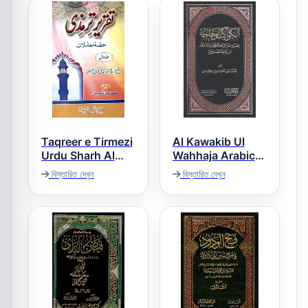
Taqreer e Tirmezi
Al Kawakib Ul
Urdu Sharh Al
Wahhaja Arabic
Tirmizi Moamlaat
Sharh Ibn e Majah
বিস্তারিত দেখুন
বিস্তারিত দেখুন
الکواکب الوھاجۃ
تقریر ترمذی حصہ
عربی شرح ابن ماجہ
معاملات