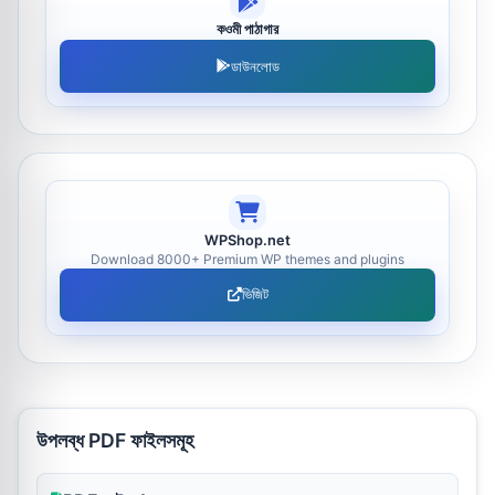
কওমী পাঠাগার
ডাউনলোড
WPShop.net
Download 8000+ Premium WP themes and plugins
ভিজিট
উপলব্ধ PDF ফাইলসমূহ