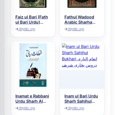
Faiz ul Bari (Fath
Fathul Wadood
ul Bari Urdu)
Arabic Sharha
Sharh Sahih ul
Sunan e Abu
বিস্তারিত দেখুন
বিস্তারিত দেখুন
Dawood فتح الودود
Bukhari فیض
عربی شرح سنن ابو
الباری/فتح الباری
داؤد
اردو
Inamat e Rabbani
Inam ul Bari Urdu
Urdu Sharh Al
Sharh Sahihul
Tirmizi Jild 2
Bukhari انعام
বিস্তারিত দেখুন
বিস্তারিত দেখুন
الباری دروس بخاری
انعامات ربانی اردو