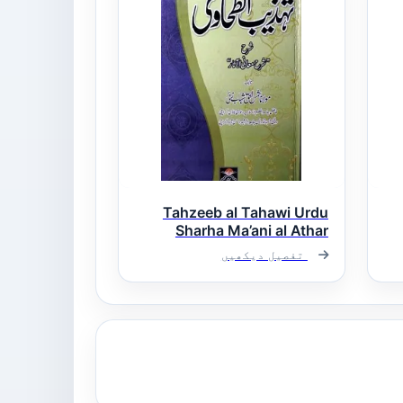
Tahzeeb al Tahawi Urdu
Sharha Ma’ani al Athar
تہذیب الطحاوی اردو شرح
تفصیل دیکھیں
شرح معانی الآثار