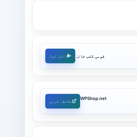
قومی کتب خانہ
ڈاؤن لوڈ
WPShop.net
ملاحظہ کریں