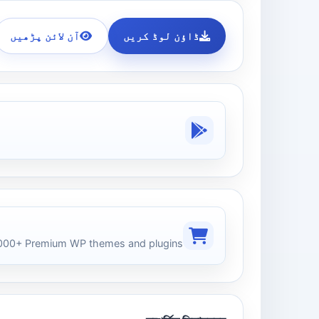
ڈاؤن لوڈ کریں
آن لائن پڑھیں
00+ Premium WP themes and plugins