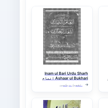
Inam ul Bari Urdu Sharh
و
Ashaar ul Bukhari انعام
د
البخاری اردو شرح اشعار
تفصیل دیکھیں
البخاری