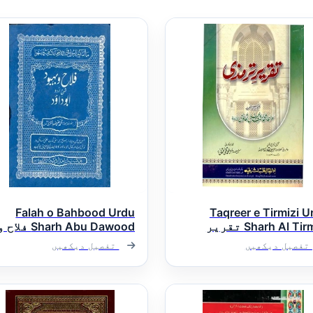
Falah o Bahbood Urdu
Taqreer e Tirmizi U
Sharh Al Tirmizi تقریر
Sharh Abu Dawood فلاح 
ذی اردو
بھبود اردو شرح ابو داؤ
تفصیل دیکھیں
تفصیل دیکھیں