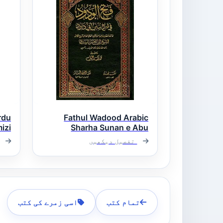
rdu
Fathul Wadood Arabic
Sharha Sunan e Abu
Dawood فتح الودود عربی
ارد
تفصیل دیکھیں
شرح سنن ابو داؤد
تمام کتب
اسی زمرے کی کتب