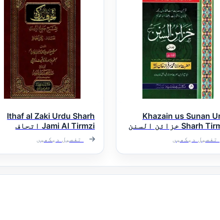
Ithaf al Zaki Urdu Sharh
Khazain us Sunan U
Sharh Tirmizi خزائن السنن
Jami Al Tirmzi اتحاف
و شرح سنن ترمذی
الذکی اردو شرح جامع
تفصیل دیکھیں
تفصیل دیکھیں
الترمذی