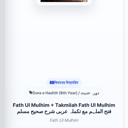
কিতাবের বিস্তারিত
Dora e Hadith (8th Year) / دورہ حدیث
Fath Ul Mulhim + Takmilah Fath Ul Mulhim
فتح الملہم مع تکملہ عربی شرح صحیح مسلم
Fath Ul Mulhim