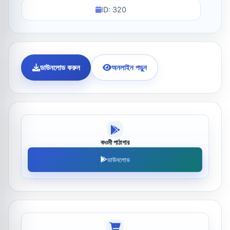
ID: 320
ডাউনলোড করুন
অনলাইন পড়ুন
কওমী পাঠাগার
ডাউনলোড