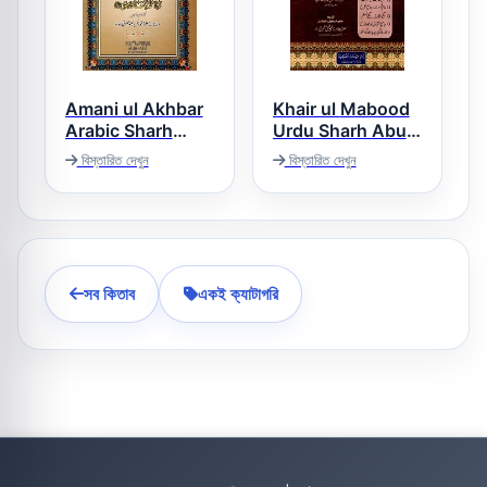
Amani ul Akhbar
Khair ul Mabood
Arabic Sharh
Urdu Sharh Abu
Ma’ani ul Asaar
Dawood خیر
বিস্তারিত দেখুন
বিস্তারিত দেখুন
المعبود اردو شرح ابو
امانی الاخبار فی
داؤد
شرح معانی الآثار
সব কিতাব
একই ক্যাটাগরি