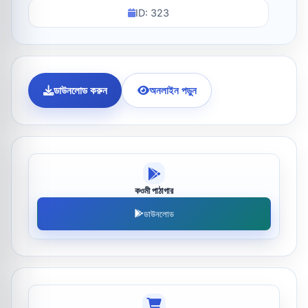
ID: 323
ডাউনলোড করুন
অনলাইন পড়ুন
কওমী পাঠাগার
ডাউনলোড