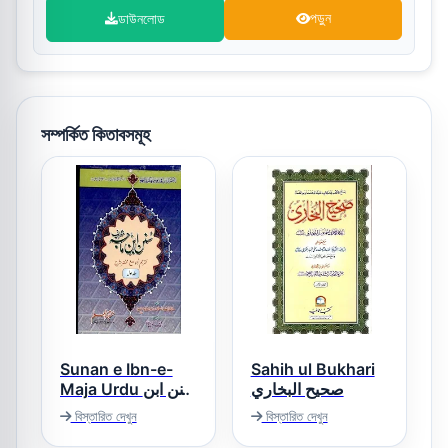
ডাউনলোড
পড়ুন
সম্পর্কিত কিতাবসমূহ
Sunan e Ibn-e-
Sahih ul Bukhari
صحيح البخاري
Maja Urdu سنن ابن
ماجہ اردو
বিস্তারিত দেখুন
বিস্তারিত দেখুন