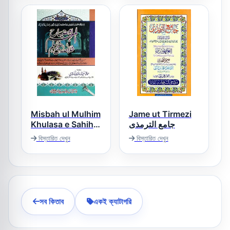
Misbah ul Mulhim
Jame ut Tirmezi
Khulasa e Sahih
جامع الترمذی
Muslim – مصباح
বিস্তারিত দেখুন
বিস্তারিত দেখুন
الملہم خلاصہ مسلم
সব কিতাব
একই ক্যাটাগরি