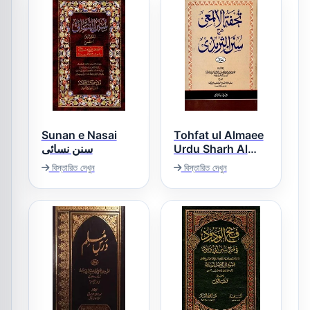
Sunan e Nasai
Tohfat ul Almaee
سنن نسائی
Urdu Sharh Al
Tirmizi تحفۃ
বিস্তারিত দেখুন
বিস্তারিত দেখুন
الالمعی اردو شرح
سنن الترمذی