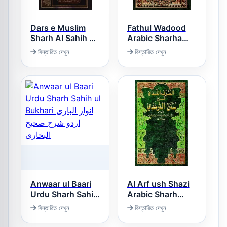
Dars e Muslim
Fathul Wadood
Sharh Al Sahih al
Arabic Sharha
Muslim درس
Sunan e Abu
বিস্তারিত দেখুন
বিস্তারিত দেখুন
Dawood فتح الودود
مسلم اردو
عربی شرح سنن ابو
داؤد
Anwaar ul Baari
Al Arf ush Shazi
Urdu Sharh Sahih
Arabic Sharh
Tirmezi العرف
ul Bukhari انوار
বিস্তারিত দেখুন
বিস্তারিত দেখুন
الشذی عربی شرح
الباری اردو شرح
سنن الترمذی
صحیح البخاری