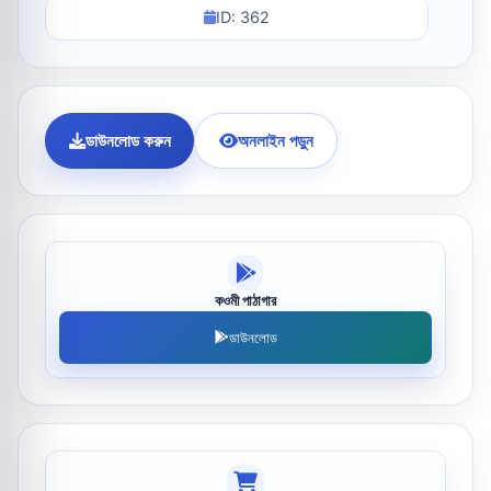
ID: 362
ডাউনলোড করুন
অনলাইন পড়ুন
কওমী পাঠাগার
ডাউনলোড