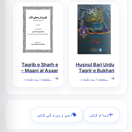
Taqrib e Sharh e
Husnul Bari Urdu
Maani al Asaar –
Taqrir e Bukhari
By Mufti Wali
تقریب شرح
تفصیل دیکھیں
تفصیل دیکھیں
Hasan Tonki حسن
معانی الآثار
الباری اردو
تقریر بخاری
تمام کتب
اسی زمرے کی کتب