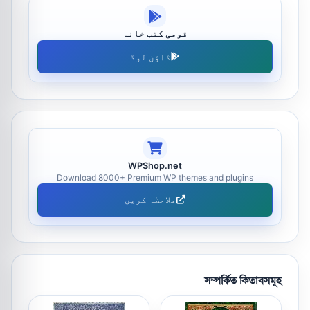
قومی کتب خانہ
ڈاؤن لوڈ
WPShop.net
Download 8000+ Premium WP themes and plugins
ملاحظہ کریں
সম্পর্কিত কিতাবসমূহ