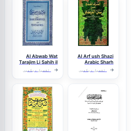
Al Abwab Wat
Al Arf ush Shazi
Tarajim Li Sahih il
Arabic Sharh
Tirmezi العرف
Bukhari الابواب
تفصیل دیکھیں
تفصیل دیکھیں
الشذی عربی شرح
والتراجم لصحیح
سنن الترمذی
البخاری