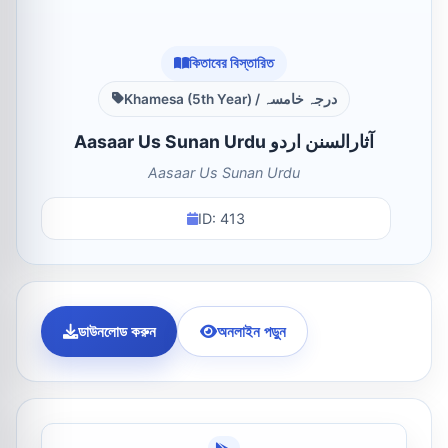
কিতাবের বিস্তারিত
Khamesa (5th Year) / درجہ خامسہ
Aasaar Us Sunan Urdu آثارالسنن اردو
Aasaar Us Sunan Urdu
ID: 413
ডাউনলোড করুন
অনলাইন পড়ুন