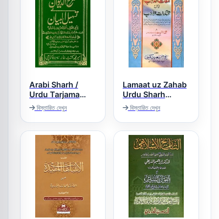
Arabi Sharh /
Lamaat uz Zahab
Urdu Tarjama
Urdu Sharh
Diwan Ul
Mukhtaraat لمعات
বিস্তারিত দেখুন
বিস্তারিত দেখুন
الذھب اردو شرح
Mutanabbi عربی
مختارات
شرح و اردو ترجمہ
دیوان المتنبی